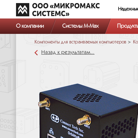
Надежны
О компании
Системы M-Max
Продукт
Компоненты для встраиваемых компьютеров
Ко
Назад к результатам...