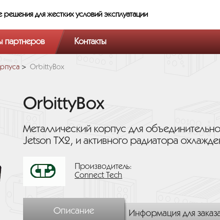
е решения
для жестких условий эксплуатации
ы партнеров
Контакты
рпуса
OrbittyBox
OrbittyBox
Металлический корпус для объединительной
Jetson TX2, и активного радиатора охлажде
Производитель:
Connect Tech
Описание
Информация для заказ