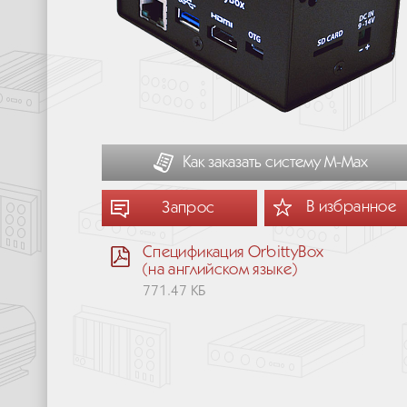
Как заказать систему М-Мах
В избранное
Запрос
Спецификация OrbittyBox
(на английском языке)
771.47 КБ