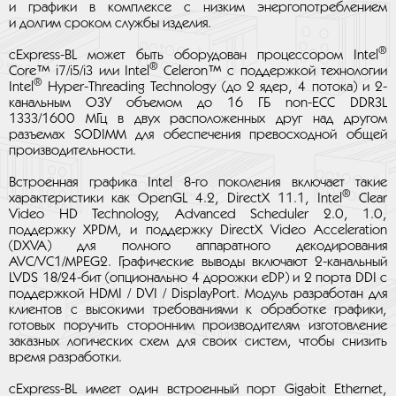
и графики в комплексе с низким энергопотреблением
и долгим сроком службы изделия.
®
cExpress-BL может быть оборудован процессором Intel
®
Core™ i7/i5/i3 или Intel
Celeron™ с поддержкой технологии
®
Intel
Hyper-Threading Technology (до 2 ядер, 4 потока) и 2-
канальным ОЗУ объемом до 16 ГБ non-ECC DDR3L
1333/1600 МГц в двух расположенных друг над другом
разъемах SODIMM для обеспечения превосходной общей
производительности.
Встроенная графика Intel 8-го поколения включает такие
®
характеристики как OpenGL 4.2, DirectX 11.1, Intel
Clear
Video HD Technology, Advanced Scheduler 2.0, 1.0,
поддержку XPDM, и поддержку DirectX Video Acceleration
(DXVA) для полного аппаратного декодирования
AVC/VC1/MPEG2. Графические выводы включают 2-канальный
LVDS 18/24-бит (опционально 4 дорожки eDP) и 2 порта DDI с
поддержкой HDMI / DVI / DisplayPort. Модуль разработан для
клиентов с высокими требованиями к обработке графики,
готовых поручить сторонним производителям изготовление
заказных логических схем для своих систем, чтобы снизить
время разработки.
cExpress-BL имеет один встроенный порт Gigabit Ethernet,