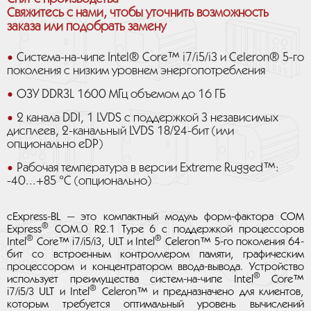
Свяжитесь с нами, чтобы уточнить возможность
заказа или подобрать замену
Система-на-чипе Intel® Core™ i7/i5/i3 и Celeron® 5-го
поколения с низким уровнем энергопотребления
ОЗУ DDR3L 1600 МГц объемом до 16 ГБ
2 канала DDI, 1 LVDS с поддержкой 3 независимых
дисплеев, 2-канальный LVDS 18/24-бит (или
опционально eDP)
Рабочая температура в версии Extreme Rugged™:
-40...+85 °C (опционально)
cExpress-BL — это компактный модуль форм-фактора COM
®
Express
COM.0 R2.1 Type 6 с поддержкой процессоров
®
®
Intel
Core™ i7/i5/i3, ULT и Intel
Celeron™ 5-го поколения 64-
бит со встроенным контроллером памяти, графическим
процессором и концентратором ввода-вывода. Устройство
®
использует преимущества систем-на-чипе Intel
Core™
®
i7/i5/3 ULT и Intel
Celeron™ и предназначено для клиентов,
которым требуется оптимальный уровень вычислений