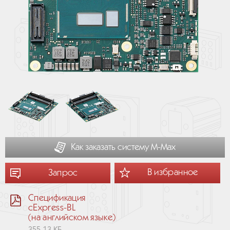
Как заказать систему М-Мах
В избранное
Запрос
Спецификация
cExpress-BL
(на английском языке)
355.13 КБ