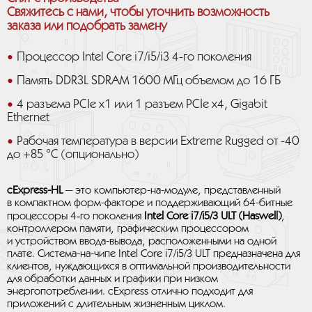
Свяжитесь с нами, чтобы уточнить возможность
заказа или подобрать замену
Процессор Intel Core i7/i5/i3 4-го поколения
Память DDR3L SDRAM 1600 МГц объемом до 16 ГБ
4 разъема PCIe x1 или 1 разъем PCIe x4, Gigabit
Ethernet
Рабочая температура в версии Extreme Rugged от -40
до +85 °C (опционально)
cExpress-HL
— это компьютер-на-модуле, представленный
в компактном форм-факторе и поддерживающий 64-битные
процессоры 4‑го поколения
Intel Core i7/i5/3 ULT (Haswell)
,
контроллером памяти, графическим процессором
и устройством ввода-вывода, расположенными на одной
плате. Система-на-чипе Intel Core i7/i5/3 ULT предназначена для
клиентов, нуждающихся в оптимальной производительности
для обработки данных и графики при низком
энергопотреблении. cExpress отлично подходит для
приложений с длительным жизненным циклом.