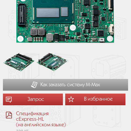
Как заказать систему М-Мах
В избранное
Запрос
Спецификация
cExpress-HL
(на английском языке)