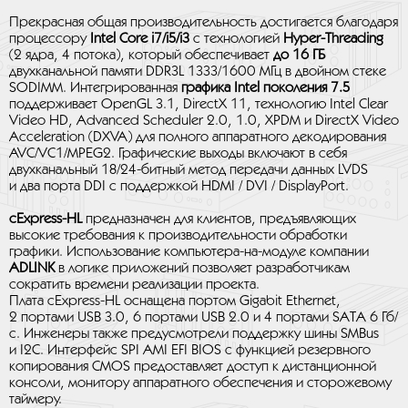
Прекрасная общая производительность достигается благодаря
процессору
Intel Core i7/i5/i3
с технологией
Hyper-Threading
(2 ядра, 4 потока), который обеспечивает
до 16 ГБ
двухканальной памяти DDR3L 1333/1600 МГц в двойном стеке
SODIMM. Интегрированная
графика Intel поколения 7.5
поддерживает OpenGL 3.1, DirectX 11, технологию Intel Clear
Video HD, Advanced Scheduler 2.0, 1.0, XPDM и DirectX Video
Acceleration (DXVA) для полного аппаратного декодирования
AVC/VC1/MPEG2. Графические выходы включают в себя
двухканальный 18/24-битный метод передачи данных LVDS
и два порта DDI с поддержкой HDMI / DVI / DisplayPort.
cExpress-HL
предназначен для клиентов, предъявляющих
высокие требования к производительности обработки
графики. Использование компьютера-на-модуле компании
ADLINK
в логике приложений позволяет разработчикам
сократить времени реализации проекта.
Плата cExpress-HL оснащена портом Gigabit Ethernet,
2 портами USB 3.0, 6 портами USB 2.0 и 4 портами SATA 6 Гб/
с. Инженеры также предусмотрели поддержку шины SMBus
и I2C. Интерфейс SPI AMI EFI BIOS с функцией резервного
копирования CMOS предоставляет доступ к дистанционной
консоли, монитору аппаратного обеспечения и сторожевому
таймеру.