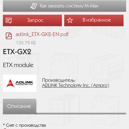
Как заказать систему М-Мах
В избранное
Запрос
adlink_ETX-GX2-EN.pdf
130.79 КБ
ETX-GX2
ETX module
Производитель:
ADLINK Technology Inc. (Ampro)
Описание
* Снят с производства