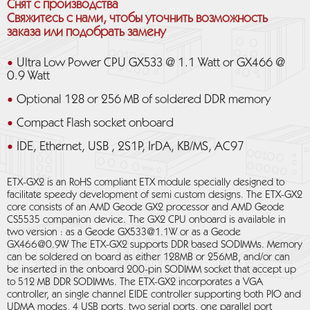
Снят с производства
Свяжитесь с нами, чтобы уточнить возможность
заказа или подобрать замену
Ultra Low Power CPU GX533 @ 1.1 Watt or GX466 @
0.9 Watt
Optional 128 or 256 MB of soldered DDR memory
Compact Flash socket onboard
IDE, Ethernet, USB , 2S1P, IrDA, KB/MS, AC97
ETX-GX2 is an RoHS compliant ETX module specially designed to
facilitate speedy development of semi custom designs. The ETX-GX2
core consists of an AMD Geode GX2 processor and AMD Geode
CS5535 companion device. The GX2 CPU onboard is available in
two version : as a Geode GX533@1.1W or as a Geode
GX466@0.9W The ETX-GX2 supports DDR based SODIMMs. Memory
can be soldered on board as either 128MB or 256MB, and/or can
be inserted in the onboard 200-pin SODIMM socket that accept up
to 512 MB DDR SODIMMs. The ETX-GX2 incorporates a VGA
controller, an single channel EIDE controller supporting both PIO and
UDMA modes, 4 USB ports, two serial ports, one parallel port