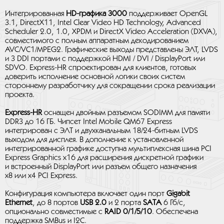
Интегрированная
HD-графика 3000
поддерживает OpenGL
3.1, DirectX11, Intel Clear Video HD Technology, Advanced
Scheduler 2.0, 1.0, XPDM и DirectX Video Acceleration (DXVA),
совместимого с полным аппаратным декодированием
AVC/VC1/MPEG2. Графические выходы представлены ЭЛТ, LVDS
и 3 DDI портами с поддержкой HDMI / DVI / DisplayPort или
SDVO. Express-HR спроектирован для клиентов, готовых
доверить исполнение основной логики своих систем
стороннему разработчику для сокращении срока реализации
проекта.
Express-HR
оснащен двойным разъемом SODIMM для памяти
DDR3 до 16 ГБ. Чипсет Intel Mobile QM67 Express
интегрирован с ЭЛТ и двухканальным 18/24-битным LVDS
выходом для дисплея. В дополнение к установленной
интегрированной графике доступна мультиплексная шина PCI
Express Graphics x16 для расширения дискретной графики
и встроенный DisplayPort или разъем общего назначения
x8 или x4 PCI Express.
Конфигурация компьютера включает один порт
Gigabit
Ethernet
, до 8 портов
USB 2.0
и 2 порта
SATA
6 Гб/с,
опционально совместимые с
RAID
0/1/5/10
. Обеспечена
поддержка SMBus и I2C.