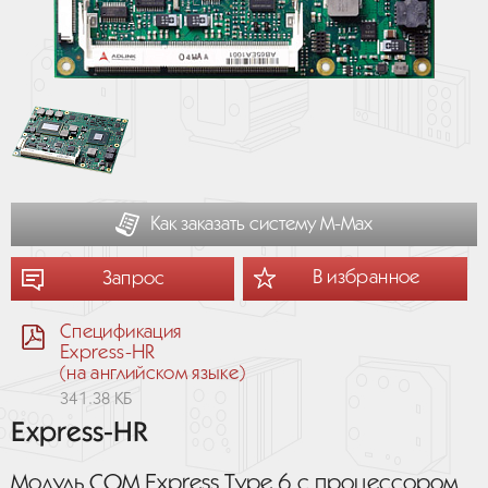
Как заказать систему М-Мах
В избранное
Запрос
Спецификация
Express-HR
(на английском языке)
341.38 КБ
Express-HR
Модуль COM Express Type 6 с процессором