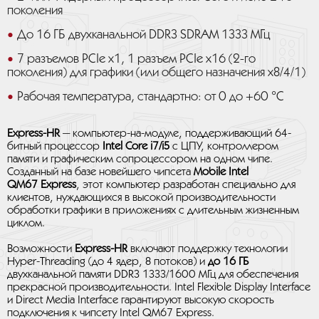
поколения
До 16 ГБ двухканальной DDR3 SDRAM 1333 МГц
7 разъемов PCIe x1, 1 разъем PCIe x16 (2-го
поколения) для графики (или общего назначения x8/4/1)
Рабочая температура, стандартно: от 0 до +60 °C
Express-HR
— компьютер-на-модуле, поддерживающий 64-
битный процессор
Intel Core i7/i5
с ЦПУ, контроллером
памяти и графическим сопроцессором на одном чипе.
Созданный на базе новейшего чипсета
Mobile Intel
QM67 Express
, этот компьютер разработан специально для
клиентов, нуждающихся в высокой производительности
обработки графики в приложениях с длительным жизненным
циклом.
Возможности
Express-HR
включают поддержку технологии
Hyper-Threading (до 4 ядер, 8 потоков) и
до 16 ГБ
двухканальной памяти DDR3 1333/1600 МГц для обеспечения
прекрасной производительности. Intel Flexible Display Interface
и Direct Media Interface гарантируют высокую скорость
подключения к чипсету Intel QM67 Express.