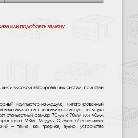
каза или подобрать замену
ьших и высокоинтегрированных систем, принятый
орный компьютер-на-модуле, интегрированный
анавливаемый на специализированную несущую
имеет стандартный размер 70мм х 70мм или 40мм
коростного MXM. Модуль Qseven обеспечивает
ний — такие, как графика, аудио, устройства