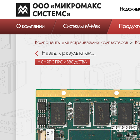
Надежны
О компании
Системы M-Max
Продукт
Компоненты для встраиваемых компьютеров
Ко
Назад к результатам...
* СНЯТ С ПРОИЗВОДСТВА