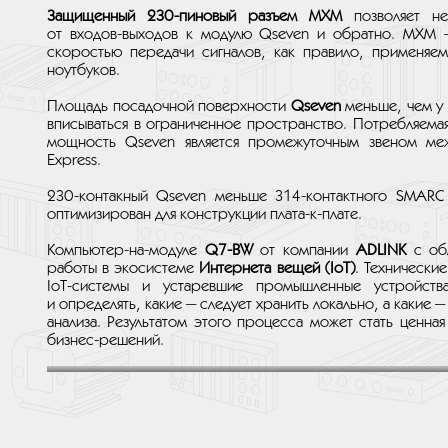
Защищенный 230-пиновый разъем MXM
позволяет не
от входов-выходов к модулю Qseven и обратно. MXM 
скоростью передачи сигналов, как правило, применяем
ноутбуков.
Площадь посадочной поверхности
Qseven
меньше, чем у 
вписываться в ограниченное пространство. Потребляема
мощность Qseven является промежуточным звеном 
Express.
230-контакный Qseven меньше 314-контактного SMARC 
оптимизирован для конструкции плата-к-плате.
Компьютер-на-модуле
Q7-BW
от компании
ADLINK
с об
работы в экосистеме
Интернета вещей (IoT)
. Технически
IoT-системы и устаревшие промышленные устройств
и определять, какие — следует хранить локально, а какие 
анализа. Результатом этого процесса может стать ценна
бизнес-решений.