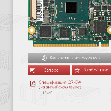
Как заказать систему М-Мах
В избранное
Запрос
Спецификация Q7-BW
(на английском языке)
1.43 МБ