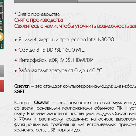
* Снят с производства
Снят с производства
Свяжитесь с нами, чтобы уточнить возможность за
2- или 4-ядерный процессор Intel N3000
ОЗУ до 8 ГБ DDR3L 1600 МГц
Интерфейсы eDP, LVDS, HDMI/DP
Рабочая температура от 0 до +60 °C
Qseven
— это стандарт компьютеров-на-модуле для небол
SGET
.
Концепт
Qseven
— это полностью готовый мультивенд
со всеми основными компонентами обычного ПК и уст
плату. Вне зависимости от поставщика, модуль Qseven 
х 70мм и распиновку, созданную на основе высокос
функциональные требования для встраиваемых приложе
хранения, сеть, USB-порты и др.