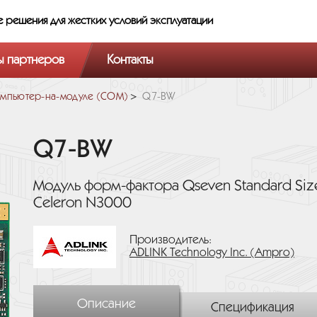
е решения
для жестких условий эксплуатации
ы партнеров
Контакты
мпьютер-на-модуле (COM)
Q7-BW
Q7-BW
Модуль форм-фактора Qseven Standard Size
Celeron N3000
Производитель:
ADLINK Technology Inc. (Ampro)
Описание
Спецификация