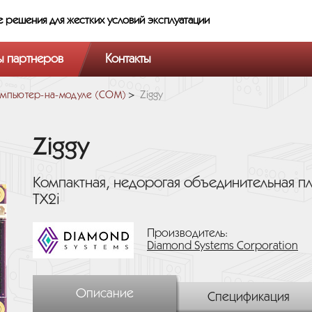
е решения
для жестких условий эксплуатации
ы партнеров
Контакты
мпьютер-на-модуле (COM)
Ziggy
Ziggy
Компактная, недорогая объединительная пла
TX2i
Производитель:
Diamond Systems Corporation
Описание
Спецификация