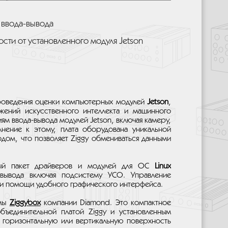
 ввода-вывода
ости от установленного модуля Jetson
проведения оценки компьютерных модулей
Jetson
,
жений искусственного интеллекта и машинного
ям ввода-вывода модулей Jetson, включая камеру,
лнение к этому, плата оборудована уникальной
ом, что позволяет Ziggy обмениваться данными
ый пакет драйверов и модулей для ОС
Linux
вывода включая подсистему УСО. Управление
и помощи удобного графического интерфейса.
емы
Ziggybox
компании Diamond. Это компактное
ъединительной платой Ziggy и установленным
 горизонтальную или вертикальную поверхность