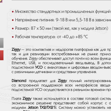
Множество стандартных и промышленных функций
Напряжение питания: 9-18 В или 5,5-18 В в зависим
Размер: 87 x 50 мм (такой же, как у модуля Jetson)
Рабочая температура: от -40 до +85 °C
Ziggy
— это компактная и недорогая платформа как для 
так и для реализации востребованных на рынке прило
обучения. Ziggy обеспечивает доступ почти ко всем функци
Ethernet, USB, и последовательный ввод-вывод. В допо
подсистемой
УСО
с аналоговым и цифровым вводом-вывод
с различными датчиками и средствами управления.
Diamond
предлагает для
Ziggy
полный интегрированн
со встроенной поддержкой всех интерфейсов ввода-
подсистемой УСО осуществляется в реальном времени пр
Плата
Ziggy
также используется в составе готовой сист
экономичное решение представляет собой корпус с об
модулем
Jetson TX2/TX21i
. Систему можно установить на