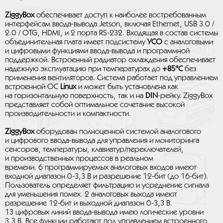
ZiggyBox
обеспечивает доступ к наиболее востребованным
интерфейсам ввода-вывода Jetson, включая Ethernet, USB 3.0 /
2.0 / OTG, HDMI, и 2 порта RS-232. Входящая в состав системы
объединительная плата имеет подсистему
УСО
с аналоговыми
и цифровыми функциями ввода-вывода и программной
поддержкой. Встроенный радиатор охлаждения обеспечивает
надежную эксплуатацию при температурах до
+85°C
без
применения вентиляторов. Система работает под управлением
встроенной ОС
Linux
и может быть установлена как
на горизонтальную поверхность, так и на
DIN
-рейку. ZiggyBox
представляет собой оптимальное сочетание высокой
производительности и компактности.
ZiggyBox
оборудован полноценной системой аналогового
и цифрового ввода-вывода для управления и мониторинга
сенсоров, температуры, клавиатур/переключателей,
и производственных процессов в реальном
времени. 6 программируемых аналоговых входов имеют
входной диапазон 0-3,3 В и разрешение 12-бит (до 16-бит).
Пользователь определяет фильтрацию и усреднение сигнала
для уменьшения помех. 2 аналоговых выхода имеют
разрешение 12-бит и выходной диапазон 0-3,3 В.
13 цифровых линий ввода-вывода имею логические уровни
3,3 В. Все функции работают под управлением встроенного