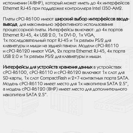
исполнении (4/8HP), который может иметь до 4х интерфейсов
Ethernet RJ-45 при поддержке контроллера Intel I350-AM2.
Платы cPCI-R6100 имеют
широкий выбор интерфейсов ввода-
вывода
, для максимально эффективного использования
процессорной платы. Интерфейсы включают: до 4х портов
Ethernet RJ-45, 4х USB 2.0, 1х DVI-D, 1х VGA,
1х последовательный порт RJ-45 и 1х разъем PS/2 для
клавиатуры и мыши на задней панели. Модели cPCI-R6110
и cPCI-R6120 имеют VGA, 2х порта Ethernet RJ-45, 4х порта
USB 2.0 и 1х разъем PS/2 для клавиатуры и мыши.
Интерфейсы для устройств хранения данных
в устройствах
cPCI-R6100, cPCI-R6110 и cPCI-R6120 включают 1х слот для
SD-карты, 1х слот CompactFlash и 2×7-контактных порта SATA.
Модель cPCI-R6110 имеет место для 1х накопителя SATA 2.5″,
а модель cPCI-R6120 (8HP) имеет место для дополнительного
накопителя SATA 2.5″.