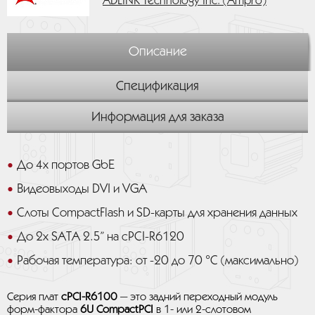
ADLINK Technology Inc. (Ampro)
Описание
Спецификация
Информация для заказа
До 4х портов GbE
Видеовыходы DVI и VGA
Слоты CompactFlash и SD-карты для хранения данных
До 2x SATA 2.5” на cPCI-R6120
Рабочая температура: от -20 до 70 °C (максимально)
Серия плат
cPCI-R6100
— это задний переходный модуль
форм-фактора
6U CompactPCI
в 1- или 2-слотовом