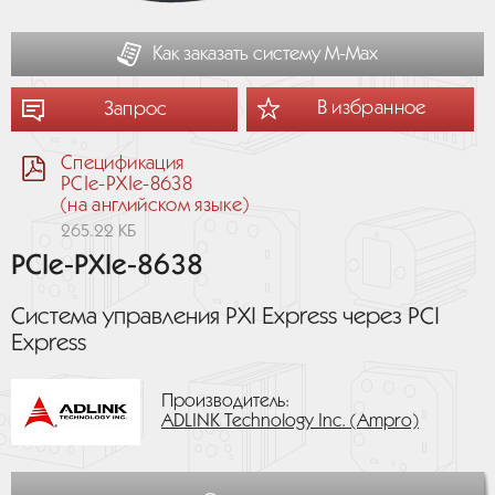
Как заказать систему М-Мах
В избранное
Запрос
Спецификация
PCIe-PXIe-8638
(на английском языке)
265.22 КБ
PCIe-PXIe-8638
Система управления PXI Express через PCI
Express
Производитель:
ADLINK Technology Inc. (Ampro)