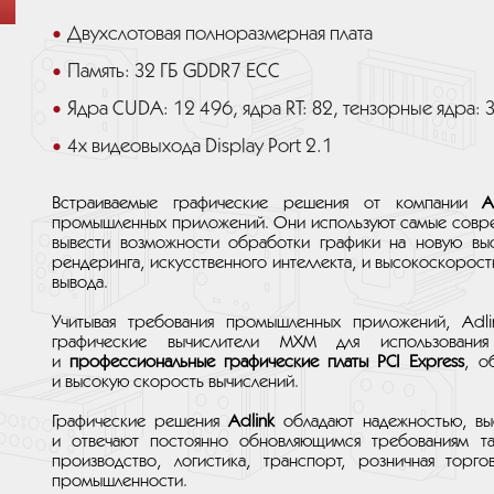
Двухслотовая полноразмерная плата
Память: 32 ГБ GDDR7 ECC
Ядра CUDA: 12 496, ядра RT: 82, тензорные ядра: 
4x видеовыхода Display Port 2.1
Встраиваемые графические решения от компании
A
промышленных приложений. Они используют самые совр
вывести возможности обработки графики на новую выс
рендеринга, искусственного интеллекта, и высокоскорос
вывода.
Учитывая требования промышленных приложений, Adli
графические вычислители MXM для использования
и
профессиональные графические платы PCI Express
, о
и высокую скорость вычислений.
Графические решения
Adlink
обладают надежностью, вы
и отвечают постоянно обновляющимся требованиям т
производство, логистика, транспорт, розничная торго
промышленности.