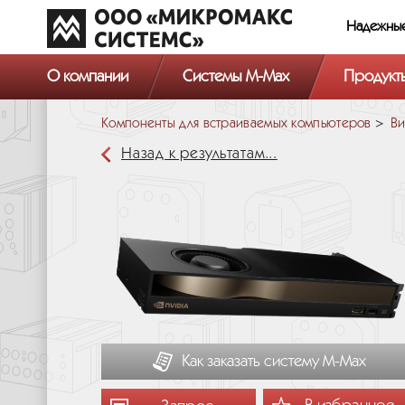
Надежны
О компании
Системы M-Max
Продукт
Компоненты для встраиваемых компьютеров
Ви
Назад к результатам...
Как заказать систему М-Мах