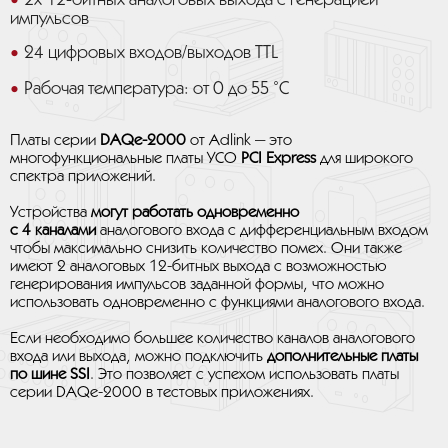
2х 12-битных аналоговых выхода с генерацией
импульсов
24 цифровых входов/выходов TTL
Рабочая температура: от 0 до 55 ˚C
Платы серии
DAQe-2000
от Adlink — это
многофункциональные платы УСО
PCI Express
для широкого
спектра приложений.
Устройства
могут работать одновременно
с 4 каналами
аналогового входа с дифференциальным входом
чтобы максимально снизить количество помех. Они также
имеют 2 аналоговых 12-битных выхода с возможностью
генерирования импульсов заданной формы, что можно
использовать одновременно с функциями аналогового входа.
Если необходимо большее количество каналов аналогового
входа или выхода, можно подключить
дополнительные платы
по шине SSI
. Это позволяет с успехом использовать платы
серии DAQe-2000 в тестовых приложениях.