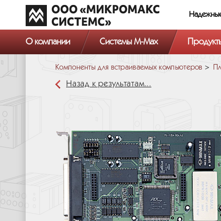
Надежны
О компании
Системы M-Max
Продукт
Компоненты для встраиваемых компьютеров
Пл
Назад к результатам...