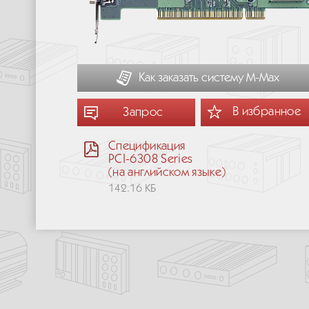
Как заказать систему М-Мах
В избранное
Запрос
Спецификация
PCI-6308 Series
(на английском языке)
142.16 КБ