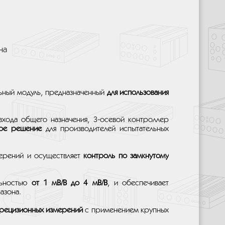
на
ьный модуль, предназначенный
для использования
 входа общего назначения, 3-осевой контроллер
ное решение
для производителей испытательных
мерений и осуществляет
контроль по замкнутому
льностью
от 1 мВ/В до 4 мВ/В
, и обеспечивает
азона.
прецизионных измерений
с применением крупных