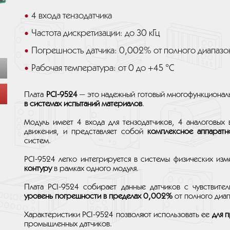
4 входа тензодатчика
Частота дискретизации: до 30 кГц
Погрешность датчика: 0,002% от полного диапазо
Рабочая температура: от 0 до +45 °C
Плата
PCI-9524
— это надежный готовый многофункционал
в системах испытаний материалов
.
Модуль имеет 4 входа для тензодатчиков, 4 аналоговых
движения, и представляет собой
комплексное аппарат
систем.
PCI-9524 легко интегрируется в системы физических из
контуру
в рамках одного модуля.
Плата PCI-9524 собирает данные датчиков с чувствите
уровень погрешности в пределах 0,002%
от полного диап
Характеристики PCI-9524 позволяют использовать ее
для 
промышленных датчиков.