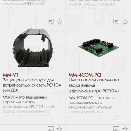
компании «МИКРОМАКС
PC/104, либо для установки
СИСТЕМС». Предназначены для
модуля PC/104 на свою
установки внутри стека плат
заказную плату. Данные изделия
РС/104. Выходные...
полностью...
MM-VT
MM-4COM-PCI
Защищенные корпуса для
Плата последовательного
встраиваемых систем PC/104
ввода‑вывода
или EBX
в форм‑факторе PC/104+
MM-VT — это защищенный
MM-4COM-PCI — это плата
корпус для систем
последовательного
форм‑факторов PC/104 и EBX.
ввода‑вывода с четырьмя
Корпус из анодированного
конфигурируемыми
алюминия с толщиной стенок
изолированными каналами RS-
3,17 мм, предназначен для
232/422/485(Half/Full). Для
эксплуатации...
надежной защиты критически
важных приложений...