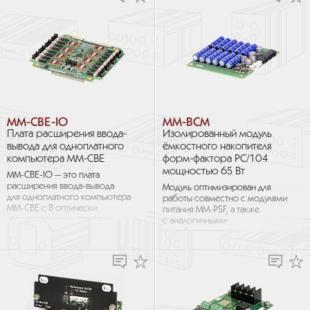
MM-CBE-IO
MM-BCM
Плата расширения ввода-
Изолированный модуль
вывода для одноплатного
ёмкостного накопителя
компьютера MM-CBE
форм-фактора PC/104
мощностью 65 Вт
MM-CBE-IO — это плата
расширения ввода-вывода
Модуль оптимизирован для
для одноплатного компьютера
работы совместно c модулями
MM-CBE с 8 оптически
питания MM-PSF, а также
изолированными портами
с аналогичными
расширения
преобразователями
RS422/485 с возможностью
постоянного тока (DC/DC) как
независимой...
изолированного, так...