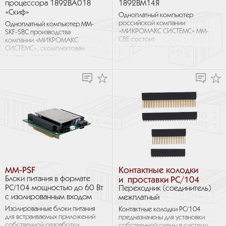
процессора 1892ВА018
1892ВМ14Я
«Скиф»
Одноплатный компьютер
российской компании
Одноплатный компьютер MM-
«МИКРОМАКС СИСТЕМС» MM-
SKF-SBC производства
CBE состоит
компании «МИКРОМАКС
из объединительной платы
СИСТЕМС», скомплектован
с установленным
с использованием
встраиваемым процессорным
процессорного SMARC-
модулем отечественной...
модуля на процессоре
1892ВА018 «Скиф»...
MM-PSF
Контактные колодки
и проставки PC/104
Блоки питания в формате
PC/104 мощностью до 60 Вт
Переходник (соединитель)
с изолированным входом
межплатный
Изолированные блоки питания
Контактные колодки PC/104
для встраиваемых приложений
предназначены для установки
собственной разработки
собственной схемы в систему