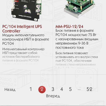
PC/104 Intelligent UPS
MM-PSU-12/24
Controller
Блок питания в формате
PC/104 мощностью 75 Вт
Модуль интеллектуального
с изолированным входным
контроллера ИБП в формате
напряжением 9-36 В
PC/104
постоянного тока
Интеллектуальный контроллер
ИБП представляет собой
Блок питания позволяет
источник бесперебойного
устанавливать его внутри стека
питания в формате PC/104
плат РС/104, обеспечивая
с регулируемым выходом.
питание стека напряжениями
Устройство может
5 В и 3,3 В. Это позволяет
использовать
эффективно применять модуль
широкодиапазонный
для систем...
источник...
1
2
3
4
5
...
52
Назад
Вперед