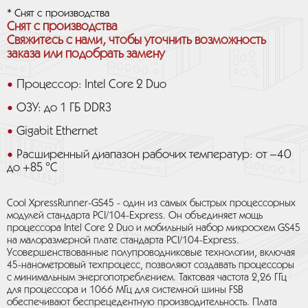
* Снят с производства
Снят с производства
Свяжитесь с нами, чтобы уточнить возможность
заказа или подобрать замену
Процессор: Intel Core 2 Duo
ОЗУ: до 1 ГБ DDR3
Gigabit Ethernet
Расширенный диапазон рабочих температур: от –40
до +85 °C
Cool XpressRunner-GS45 - один из самых быстрых процессорных
модулей стандарта PCI/104-Express. Он объединяет мощь
процессора Intel Core 2 Duo и мобильный набор микросхем GS45
на малоразмерной плате стандарта PCI/104-Express.
Усовершенствованные полупроводниковые технологии, включая
45-нанометровый техпроцесс, позволяют создавать процессоры
с минимальным энергопотреблением. Тактовая частота 2,26 ГГц
для процессора и 1066 МГц для системной шины FSB
обеспечивают беспрецедентную производительность. Плата