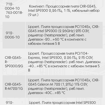
712-
Комплект: Процессорная плата CXR-GS45,
0004-10
Intel SP9300 2,26 ГГц, 1 ГБ, кабельный набор
763-0018-
(9 шт.)
10
Lippert. Плата процессорная PC|104Ex, CXR-
GS45 intel SP9300 (2.26GHz) 2Гб ОЗУ,
912-
радиатор (heatspreader), раб.темп.
0006-10
Диапазон -20...+60 °C в комплекте с
кабелем питания 5 В
Lippert. Процессорная плата PCI/104-
CXR-GS45-
Express, Intel SP9300, 2.26 ГГц, 2 Гб ОЗУ,
R-
радиатор (heatspreader). раб.темп. Диапазон
SP9300/2G
-40...+85 °C в комплекте с кабелем питания 5
В
Lippert. Плата процессорная PC|104Ex, CXR-
CXR-GS45-
GS45 Celeron M 722 (1,2ГГц) 1ГБ ОЗУ,
R-M722/1G
радиатор (heatspreader), раб.темп.
Диапазон -40С...+85 °C
912-
Lippert. Плата процессорная Intel SP9300