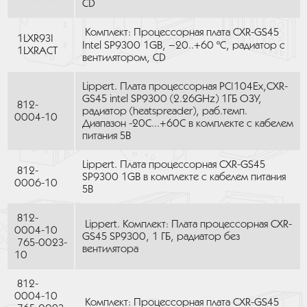
CD
Комплект: Процессорная плата CXR-GS45
1LXR93I
Intel SP9300 1GB, –20..+60 ºC, радиатор с
1LXRACT
вентилятором, CD
Lippert. Плата процессорная PC|104Ex,CXR-
GS45 intel SP9300 (2.26GHz) 1ГБ ОЗУ,
812-
радиатор (heatspreader), раб.темп.
0004-10
Диапазон -20С...+60С в комплекте с кабелем
питания 5В
Lippert. Плата процессорная CXR-GS45
812-
SP9300 1GB в комплекте с кабелем питания
0006-10
5В
812-
Lippert. Комплект: Плата процессорная CXR-
0004-10
GS45 SP9300, 1 ГБ, радиатор без
765-0023-
вентилятора
10
812-
0004-10
Комплект: Процессорная плата CXR-GS45