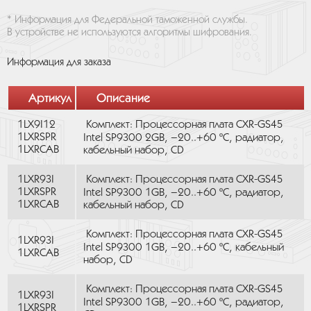
* Информация для Федеральной таможенной службы.
В устройстве не используются алгоритмы шифрования.
Информация для заказа
Артикул
Описание
1LX9I12
Комплект: Процессорная плата CXR-GS45
1LXRSPR
Intel SP9300 2GB, –20..+60 ºC, радиатор,
1LXRCAB
кабельный набор, CD
1LXR93I
Комплект: Процессорная плата CXR-GS45
1LXRSPR
Intel SP9300 1GB, –20..+60 ºC, радиатор,
1LXRCAB
кабельный набор, CD
Комплект: Процессорная плата CXR-GS45
1LXR93I
Intel SP9300 1GB, –20..+60 ºC, кабельный
1LXRCAB
набор, CD
Комплект: Процессорная плата CXR-GS45
1LXR93I
Intel SP9300 1GB, –20..+60 ºC, радиатор,
1LXRSPR