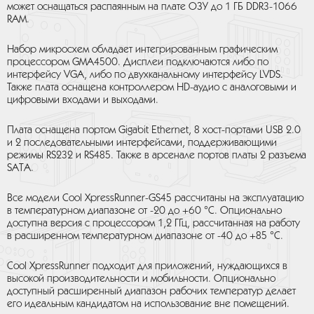
может оснащаться распаянным на плате ОЗУ до 1 ГБ DDR3-1066
RAM.
Набор микросхем обладает интегрированным графическим
процессором GMA4500. Дисплеи подключаются либо по
интерфейсу VGA, либо по двухканальному интерфейсу LVDS.
Также плата оснащена контроллером HD-аудио с аналоговыми и
цифровыми входами и выходами.
Плата оснащена портом Gigabit Ethernet, 8 хост-портами USB 2.0
и 2 последовательными интерфейсами, поддерживающими
режимы RS232 и RS485. Также в арсенале портов платы 2 разъема
SATA.
Все модели Cool XpressRunner-GS45 рассчитаны на эксплуатацию
в температурном диапазоне от -20 до +60 °C. Опционально
доступна версия с процессором 1,2 ГГц, рассчитанная на работу
в расширенном температурном диапазоне от -40 до +85 °C.
Cool XpressRunner подходит для приложений, нуждающихся в
высокой производительности и мобильности. Опционально
доступный расширенный диапазон рабочих температур делает
его идеальным кандидатом на использование вне помещений.