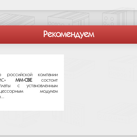
Рекомендуем
р российской компании
ТЕМС»
MM-CBE
состоит
платы с установленным
цессорным модулем
..