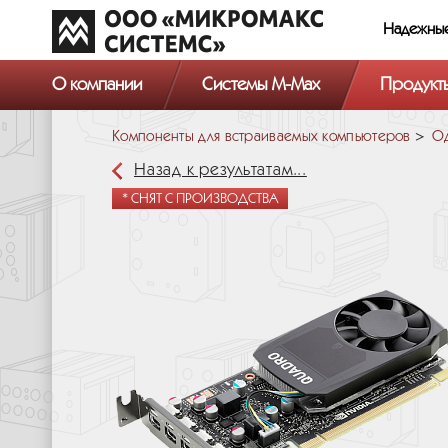
Надежны
О компании
Системы M-Max
Продукт
Компоненты для встраиваемых компьютеров
Од
Назад к результатам...
* СНЯТ С ПРОИЗВОДСТВА