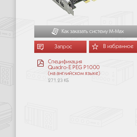
Как заказать систему М-Мах
В избранное
Запрос
Спецификация
Quadro-E PEG P1000
(на английском языке)
271.23 КБ