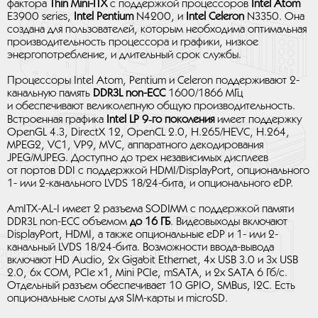
фактора
Thin Mini-ITX
с поддержкой процессоров
Intel Atom
E3900 series,
Intel Pentium
N4200, и
Intel Celeron
N3350. Она
создана для пользователей, которым необходима оптимальная
производительность процессора и графики, низкое
энергопотребление, и длительный срок службы.
Процессоры Intel Atom, Pentium и Celeron поддерживают 2-
канальную память
DDR3L non-ECC
1600/1866 МГц
и обеспечивают великолепную общую производительность.
Встроенная графика
Intel LP 9‑го поколения
имеет поддержку
OpenGL 4.3, DirectX 12, OpenCL 2.0, H.265/HEVC, H.264,
MPEG2, VC1, VP9, MVC, аппаратного декодирования
JPEG/MJPEG. Доступно до трех независимых дисплеев
от портов DDI с поддержкой HDMI/DisplayPort, опционального
1- или 2-канального LVDS 18/24-бита, и опционального eDP.
AmITX-AL-I имеет 2 разъема SODIMM с поддержкой памяти
DDR3L non-ECC объемом
до 16 ГБ
. Видеовыходы включают
DisplayPort, HDMI, а также опциональные eDP и 1- или 2-
канальный LVDS 18/24-бита. Возможности ввода-вывода
включают HD Audio, 2х Gigabit Ethernet, 4x USB 3.0 и 3x USB
2.0, 6x COM, PCIe x1, Mini PCIe, mSATA, и 2x SATA 6 Гб/с.
Отдельный разъем обеспечивает 10 GPIO, SMBus, I2C. Есть
опциональные слоты для SIM-карты и microSD.