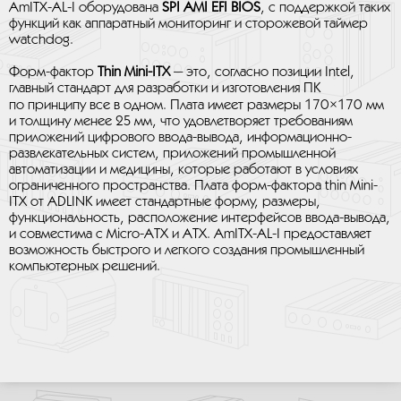
AmITX-AL-I оборудована
SPI AMI EFI BIOS
, с поддержкой таких
функций как аппаратный мониторинг и сторожевой таймер
watchdog.
Форм-фактор
Thin Mini-ITX
— это, согласно позиции Intel,
главный стандарт для разработки и изготовления ПК
по принципу все в одном. Плата имеет размеры 170×170 мм
и толщину менее 25 мм, что удовлетворяет требованиям
приложений цифрового ввода-вывода, информационно-
развлекательных систем, приложений промышленной
автоматизации и медицины, которые работают в условиях
ограниченного пространства. Плата форм-фактора thin Mini-
ITX от ADLINK имеет стандартные форму, размеры,
функциональность, расположение интерфейсов ввода-вывода,
и совместима с Micro-ATX и ATX. AmITX-AL-I предоставляет
возможность быстрого и легкого создания промышленный
компьютерных решений.