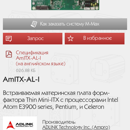
Как заказать систему М-Мах
В избранное
Запрос
Спецификация
AmITX-AL-I
(на английском языке)
626.88 КБ
AmITX-AL-I
Встраиваемая материнская плата форм-
фактора Thin Mini-ITX с процессорами Intel
Atom E3900 series, Pentium, и Celeron
Производитель:
ADLINK Technology Inc. (Ampro)