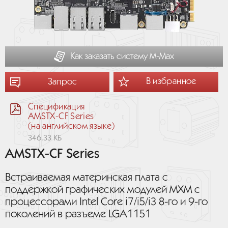
Как заказать систему М-Мах
В избранное
Запрос
Спецификация
AMSTX-CF Series
(на английском языке)
346.33 КБ
AMSTX-CF Series
Встраиваемая материнская плата с
поддержкой графических модулей MXM с
процессорами Intel Core i7/i5/i3 8-го и 9-го
поколений в разъеме LGA1151