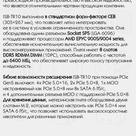
превосходной производительностью и высокой надежностью,
что является отличительными чертами продукции компании.
ISB-TR10 выполнена
в стандартном форм-факторе CEB
(305×267 мм), что позволяет легко интегрировать
ее в систему в условиях ограниченного пространства. Она
оборудована одним разъемом
Socket SP5
(LGA 6096)
и поддерживает процессоры
AMD EPYC 9005/9004 series
,
обеспечивая исключительную вычислительную мощность для
высоконагруженных приложений. Плата имеет
8 слотов
DDR5 RDIMM DIMM
(1DPC), способных работать с частотой
до 6400 МГц
, что обеспечивает широкую полосу пропускания
и надежность.
Гибкие возможности расширения
ISB-TR10 при помощи PCIe
Gen5 включают: 4х PCIe 5.0×16, 2х PCIe 5.0×8, 1х MCIO
настраиваемый как PCIe 5.0×8 или 8х SATA 6 Гб/с,
и 4 дополнительных разъема MCIO с поддержкой PCIe 5.0×8.
Для хранения данных
, материнская плата оборудована двумя
слотами M.2, которые можно настроить как PCIe 5.0×4 или
SATA 6 Гб/с, что позволяет использовать высокоскоростные
накопители для различных приложений.