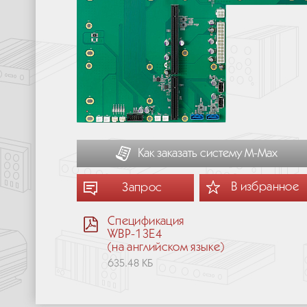
Как заказать систему М-Мах
В избранное
Запрос
Спецификация
WBP-13E4
(на английском языке)
635.48 КБ