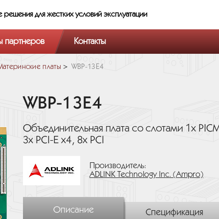
е решения
для жестких условий эксплуатации
ы партнеров
Контакты
Материнские платы
WBP-13E4
WBP-13E4
Объединительная плата со слотами 1х PICM
3х PCI-E x4, 8х PCI
Производитель:
ADLINK Technology Inc. (Ampro)
Описание
Спецификация