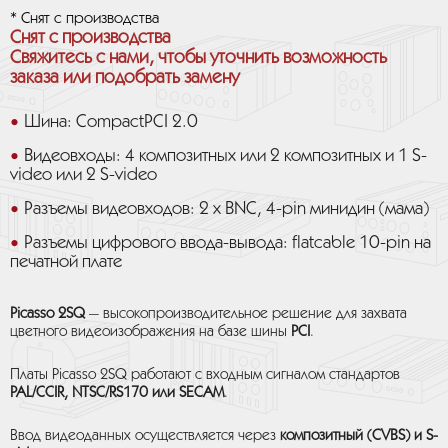
* Снят с производства
Снят с производства
Свяжитесь с нами, чтобы уточнить возможность
заказа или подобрать замену
Шина: CompactPCI 2.0
Видеовходы: 4 композитных или 2 композитных и 1 S-
video или 2 S-video
Разъемы видеовходов: 2 x BNC, 4-pin минидин (мама)
Разъемы цифрового ввода-вывода: flatcable 10-pin на
печатной плате
Picasso 2SQ
— высокопроизводительное решение для захвата
цветного видеоизображения на базе шины
PCI
.
Платы Picasso 2SQ работают с входным сигналом стандартов
PAL/CCIR, NTSC/RS170 или SECAM
.
Ввод видеоданных осуществляется через
композитный (CVBS) и S-