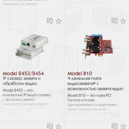
PCI‑Express. Устройство
решение для захвата
способно захватывать
аналогового
8 каналов видео в формате...
широковещательного сигнала
через шину PCI. Построенная
на базе видеодекодера
Conexant Fusion...
Model 2453/2454
Model 810
IP сервер захвата и
4-канальная плата
обработки видео
видеозахвата# с
возможностью захвата аудио
Model 2453 — это
компактный IP видео сервер
Model 810 — это плата PCI
с фунциями захвата
Express которая
и компрессии аналогового
одновременно осуществляет
аудио и видео NTSC/PAL
захват четырех каналов
с последующей пересылкой
аналогового видео NTSC/PAL
данных по Ethernet...
и четырех каналов аудио. Она
захватывает необработанные
видеокадры с каждого...