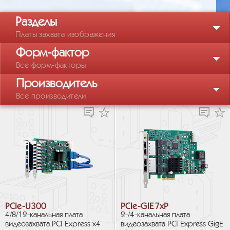
Разделы
Платы захвата изображения
Форм-фактор
Все форм-факторы
Производитель
Все производители
PCIe-U300
PCIe-GIE7xP
4/8/12-канальная плата
2-/4-канальная плата
видеозахвата PCI Express x4
видеозахвата PCI Express GigE