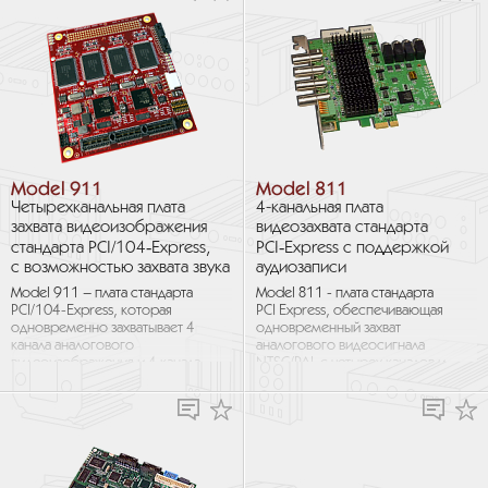
Model 911
Model 811
Четырехканальная плата
4-канальная плата
захвата видеоизображения
видеозахвата стандарта
стандарта PCI/104‑Express,
PCI‑Express с поддержкой
с возможностью захвата звука
аудиозаписи
Model 911 – плата стандарта
Model 811 - плата стандарта
PCI/104-Express, которая
PCI Express, обеспечивающая
одновременно захватывает 4
одновременный захват
канала аналогового
аналогового видеосигнала
видеоизображения и 4 канала
NTSC/PAL с четырех каналов и
стереозвука. Она захватывает
стереозвука с четырех каналов.
необработанные кадры
Она захватывает
видеоизображения...
необработанное видео...