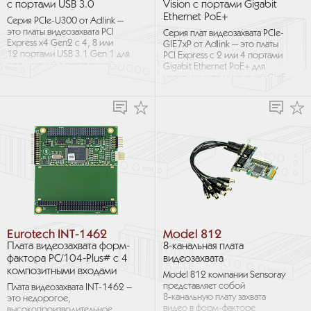
с портами USB 3.0
Vision с портами Gigabit
Ethernet PoE+
Серия PCIe-U300 от Adlink —
это платы видеозахвата PCI
Серия плат видеозахвата PCIe-
Express x4 Gen2 с 4, 8 или
GIE7xP от Adlink — это платы
12 портами USB 3.1 Gen 1 для
PCI Express с 2 или 4 портами
соединений с пропускной
Gigabit Ethernet PoE+ для
способностью...
нескольких подключений GigE
Vision с пропускной...
Eurotech INT-1462
Model 812
Плата видеозахвата форм-
8-канальная плата
фактора PC/104-Plus# с 4
видеозахвата
композитными входами
Model 812 компании Sensoray
представляет собой
Плата видеозахвата INT-1462 –
8‑канальную плату захвата
это недорогое,
видео в форм-факторе
высокопроизводительное