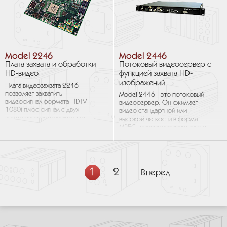
Model 2246
Model 2446
Плата захвата и обработки
Потоковый видеосервер с
HD-видео
функцией захвата HD-
изображений
Плата видеозахвата 2246
позволяет захватить
Model 2446 - это потоковый
видеосигнал формата HDTV
видеосервер. Он сжимает
1080i плюс сигнал с двух
видео стандартной или
аналоговых источников для
высокой четкости в формат
демонстрации в режиме
MPEG, синхронизирует звук и
реального времени и записи.
пересылает результат по сети
Сигнал HDTV из...
Ethernet при помощи
протокола...
1
2
Вперед