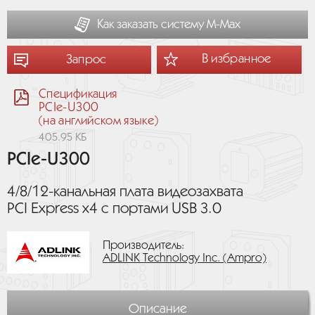
Как заказать систему М-Мах
В избранное
Запрос
Спецификация
PCIe-U300
(на английском языке)
405.95 КБ
PCIe-U300
4/8/12-канальная плата видеозахвата
PCI Express x4 с портами USB 3.0
Производитель:
ADLINK Technology Inc. (Ampro)
Описание