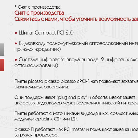
* Снят с производства
Снят с производства
Свяжитесь с нами, чтобы уточнить возможность за
Шина: Compact PCI 2.0
Видеовход: полнодуплексный оптоволоконный ин
приемопередатчик)
Система цифрового ввода-вывода: 2 цифровых вхо
оптоизолированы)
Платы picasso picasso picasso cPCI-FI-sm позволяют захват
значительном расстоянии.
Они поддерживают "plug and play" и обеспечивают захват
цифровых видеокамер через волоконноптический интерфе
Платы работают с источниками видеоданных, совместимых 
модулями opticlink C2F или L2F.
picasso FI работают как PCI master и помещают захваченн
загружая процессор.