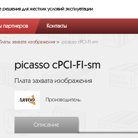
е решения
для жестких условий эксплуатации
ы партнеров
Контакты
Платы захвата изображения
picasso cPCI-FI-sm
picasso cPCI-FI-sm
Плата захвата изображения
Производитель:
Описание