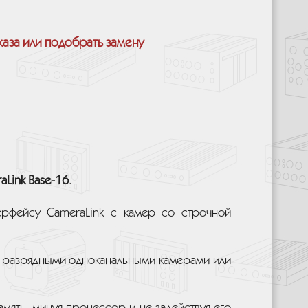
каза или подобрать замену
aLink Base-16
.
терфейсу CameraLink с камер со строчной
-разрядными одноканальными камерами или