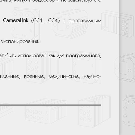
ять, минуя процессор и не задействуя его
 CameraLink
(CC1…CC4) с программным
 экспонирования.
т быть использован как для программного,
ленные, военные, медицинские, научно-