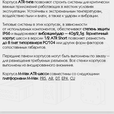
Корпуса
ATR-типа
позволяют строить системы для критически
важных приложений работающих в жестких условиях
эксплуатации. Устойчивы к экстремальным температурам,
воздействию пыли и влаги, а также к ударам и вибрации.
Типовые системы в этих корпусах, в зависимости
от используемых компонентов, обеспечивают
степень защиты
IP66
и выдерживают
вибрации/удар — 40g/2,5g
.
Герметичный
корпус
шасси в версии
1/2 ATR Short
позволяет разместить
до 8 плат типоразмера PC/104
или других форм-факторов
сопоставимых габаритов.
Передние панели корпусов могут быть выполнены по заказу —
для размещения требуемых разъемов. Все стенки корпусов
выполнены из анодированного алюминия.
Корпуса
M-Max ATR-шасси
совместимы со следующими
платформами M-Max
:
PR5
,
AR
,
DT
,
EP4
,
CU