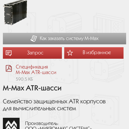
Как заказать систему М-Мах
В избранное
Запрос
Спецификация
M-Max ATR-шасси
590.5 КБ
M-Max ATR-шасси
Cемейство защищенных ATR корпусов
для вычислительных систем
Производитель:
ООО «МИКРОМАКС СИСТЕМС»