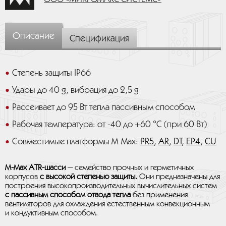
Описание
Спецификация
Степень защиты IP66
Удары до 40 g, вибрация до 2,5 g
Рассеивает до 95 Вт тепла пассивным способом
Рабочая температура: от -40 до +60 °C (при 60 Вт)
Совместимые платформы M-Max:
PR5
,
AR
,
DT
,
EP4
,
CU
M-Max ATR-шасси
— семейство прочных и герметичных
корпусов
с высокой степенью защиты.
Они предназначены
для
построения высокопроизводительных вычислительных систем
с пассивным способом отвода тепла
без применения
вентиляторов для охлаждения естественным конвекционным
и кондуктивным способом.