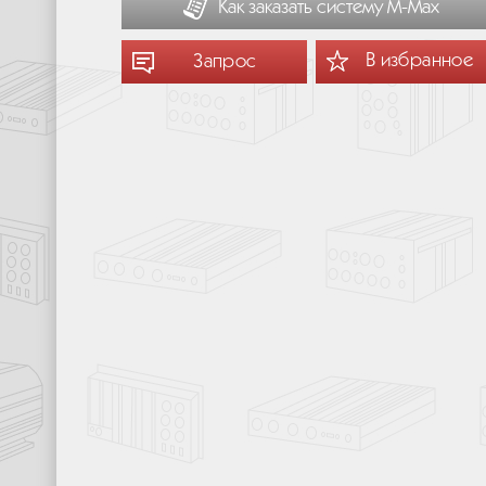
Как заказать систему М-Мах
В избранное
Запрос