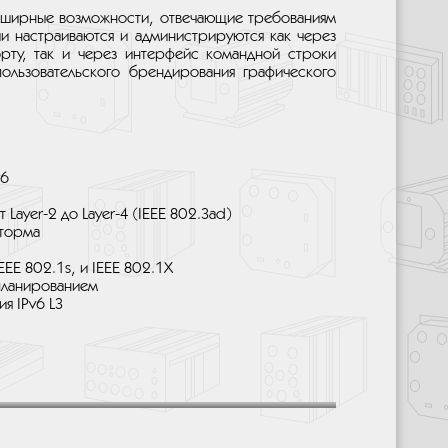
бширные возможности, отвечающие требованиям
и настраиваются и администрируются как через
рту, так и через интерфейс командной строки
ользовательского брендирования графического
v6
Layer-2 до Layer-4 (IEEE 802.3ad)
шторма
EE 802.1s, и IEEE 802.1X
 планированием
я IPv6 L3