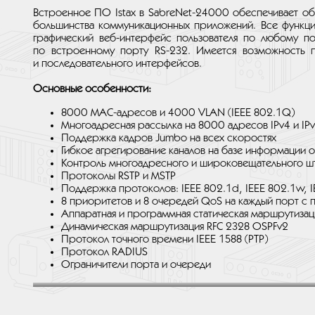
Встроенное ПО Istax в SabreNet-24000 обеспечивает о
большинства коммуникационных приложений. Все функци
графический веб-интерфейс пользователя по любому по
по встроенному порту RS-232. Имеется возможность п
и последовательного интерфейсов.
Основные особенности:
8000 MAC-адресов и 4000 VLAN (IEEE 802.1Q)
Многоадресная рассылка на 8000 адресов IPv4 и IP
Поддержка кадров Jumbo на всех скоростях
Гибкое агрегирование каналов на базе информации от 
Контроль многоадресного и широковещательного 
Протоколы RSTP и MSTP
Поддержка протоколов: IEEE 802.1d, IEEE 802.1w, IE
8 приоритетов и 8 очередей QoS на каждый порт с
Аппаратная и программная статическая маршрутизаци
Динамическая маршрутизация RFC 2328 OSPFv2
Протокол точного времени IEEE 1588 (PTP)
Протокол RADIUS
Ограничители порта и очереди