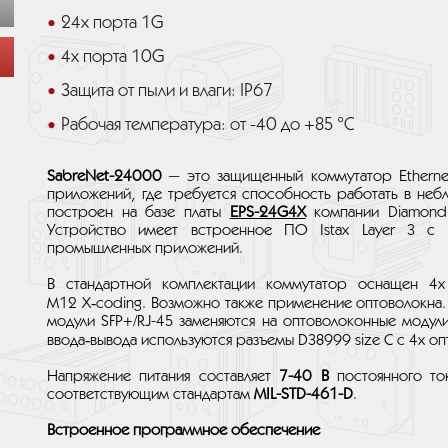
24x порта 1G
4x порта 10G
Защита от пыли и влаги: IP67
Рабочая температура: от -40 до +85 °C
SabreNet-24000
— это защищенный коммутатор Ethernet
приложений, где требуется способность работать в небл
построен на базе платы
EPS-24G4X
компании Diamon
Устройство имеет встроенное ПО Istax Layer 3 с
промышленных приложений.
В стандартной комплектации коммутатор оснащен 4
M12 X‑coding. Возможно также применение оптоволокна.
модули SFP+/RJ-45 заменяются на оптоволоконные модули
ввода‑вывода используются разъемы D38999 size C с 4х оп
Напряжение питания составляет
7-40 В
постоянного то
соответствующим стандартам
MIL-STD-461-D
.
Встроенное программное обеспечение