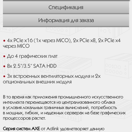
Спецификация
Информация для заказа
4x PCIe x16 (1x через MICO), 2x PCIe x8, 2x PCIe x4
через MICO
До 4 графических плат
8x 2.5”/3.5” SATA HDD
3x встроенных вентиляторных модуля и 2x
опциональных внешних модуля
В то время как приложения промышленного искусственного
интеллекта перемещаются из централизованного облака
в условия локальных граничных вычислений, потребность
в мощных, гибких, и надежных серверах на базе графических
процессоров растет.
Серия систем AXE
от Adlink удовлетворяет данную