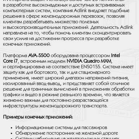
в разработке высоконадежных и доступных встраиваемых
компьютерных систем, компания Adlink внедряет подобные
решения в сфере железнодорожных перевозок, позволяя
клиентам разрабатывать множество полезных
и высокопроизводительных приложений. Деятельность Adlink
направлена на то, чтобы помочь клиентам сконцентрировать
свои усилия на достижении прогресса при разработке
конечных приложений.
Платформа
AVA‑5500
оборудована процессором
Intel
Core i7
, встроенным модулем
NVIDIA Quadro MXM
,
и сертифицирована на соответствие EN50155. Система имеет
защиту как для бортового, так и для стационарного
применения, имеет широкий диапазон напряжений питания,
изолированный ввод-вывод, и представляет собой отличное
решение для граничных вычислений в приложениях обработки
графики и видео в режиме реального времени, что является
жизненно важным для постоянно разрастающейся
инфраструктуры железнодорожного транспорта.
Примеры конечных приложений:
Информационные системы для пассажиров
Обнаружение посторонних на железной дороге
Системы наблюдения на железнодожных станциях