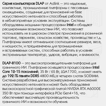
Серия компьютеров DLAP
от Adlink — это надежные,
компактные, промышленные платформы с пассивным
охлаждением, созданные для приложений на базе
искусственного интеллекта и способные работать
в неблагоприятных условиях эксплуатации. Системы
оборудованы мощными процессорами
Intel
и обладают
расширенными возможностями ИИ, что позволяет
использовать их в широком спектре приложений в розничной
торговле, паркингах, сельском хозяйстве, производстве и т.д.
Платформы имеют оптимальное соотношение размера, веса,
и мощности, и предназначены для промышленных
и встраиваемых систем, способных работать в условиях
экстремальных температур, ударов, вибрации, и влажности.
DLAP-8100
— это высокопроизводительная платформа для
граничного ИИ. Платформа оснащается процессорами
Intel
Core 12-15 поколений
, 35 Вт / 65 Вт, LGA1700, и может иметь
до 192 ГБ памяти DDR5
4800 МГц в четырех слотах SODIMM.
Система разработана для высоконагруженных приложений
искусственного интеллекта и может быть оборудована
высокоскоростной графической платой NVIDIA RTX A6000E
350 Вт при помощи интерфейса PCIe Gen4×16, что
обеспечивает высочайшую производительность
граничного ИИ и возможности обучения.