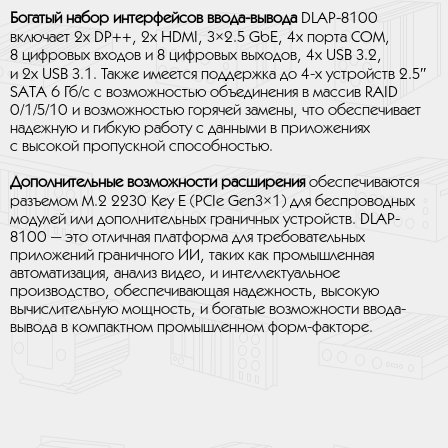
Богатый набор интерфейсов ввода-вывода
DLAP-8100
включает 2x DP++, 2x HDMI, 3×2.5 GbE, 4x порта COM,
8 цифровых входов и 8 цифровых выходов, 4x USB 3.2,
и 2x USB 3.1. Также имеется поддержка до 4-х устройств 2.5″
SATA 6 Гб/с с возможностью объединения в массив RAID
0/1/5/10 и возможностью горячей замены, что обеспечивает
надежную и гибкую работу с данными в приложениях
с высокой пропускной способностью.
Дополнительные возможности расширения
обеспечиваются
разъемом M.2 2230 Key E (PCIe Gen3×1) для беспроводных
модулей или дополнительных граничных устройств. DLAP-
8100 — это отличная платформа для требовательных
приложений граничного ИИ, таких как промышленная
автоматизация, анализ видео, и интеллектуальное
производство, обеспечивающая надежность, высокую
вычислительную мощность, и богатые возможности ввода-
вывода в компактном промышленном форм-факторе.