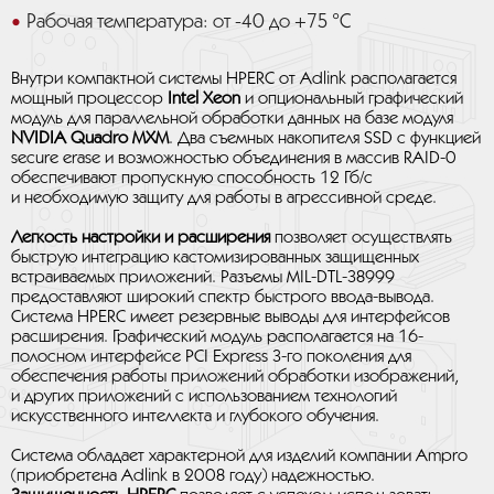
Рабочая температура: от -40 до +75 °C
Внутри компактной системы HPERC от Adlink располагается
мощный процессор
Intel Xeon
и опциональный графический
модуль для параллельной обработки данных на базе модуля
NVIDIA Quadro MXM
. Два съемных накопителя SSD с функцией
secure erase и возможностью объединения в массив RAID-0
обеспечивают пропускную способность 12 Гб/с
и необходимую защиту для работы в агрессивной среде.
Легкость настройки и расширения
позволяет осуществлять
быструю интеграцию кастомизированных защищенных
встраиваемых приложений. Разъемы MIL-DTL-38999
предоставляют широкий спектр быстрого ввода-вывода.
Система HPERC имеет резервные выводы для интерфейсов
расширения. Графический модуль располагается на 16-
полосном интерфейсе PCI Express 3-го поколения для
обеспечения работы приложений обработки изображений,
и других приложений с использованием технологий
искусственного интеллекта и глубокого обучения.
Система обладает характерной для изделий компании Ampro
(приобретена Adlink в 2008 году) надежностью.