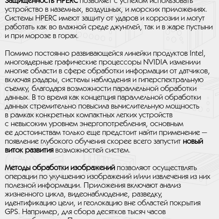
Защищенность HPERC
позволяет с успехом использовать
устройство в наземных, воздушных, и морских приложениях.
Системы HPERC имеют защиту от ударов и коррозии и могут
работать как во влажной среде джунглей, так и в жаре пустыни
и при морозе в горах.
Помимо постоянно развивающейся линейки продуктов Intel,
многоядерные графические процессоры NVIDIA изменили
многие области в сфере обработки информации от датчиков,
включая радары, системы наблюдения и гиперспектральную
съемку, благодаря возможности параллельной обработки
данных. В то время как концепция параллельной обработки
данных стремительно повысила вычислительную мощность
в рамках конкретных компактных легких устройств
с невысоким уровнем энергопотребления, основным
ее достоинствам только еще предстоит найти применение —
появление глубокого обучения скорее всего запустит
новый
виток развития
возможностей систем.
Методы обработки изображений
позволяют осуществлять
операции по улучшению изображений и/или извлечения из них
полезной информации. Приложения включают анализ
жизненного цикла, видеонаблюдение, разведку,
идентификацию цели, и геолокацию вне областей покрытия
GPS. Например, для сбора десятков тысяч часов