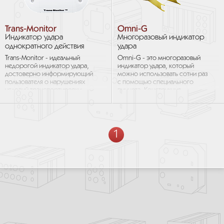
Trans-Monitor
Omni-G
Индикатор удара
Многоразовый индикатор
однократного действия
удара
Trans-Monitor - идеальный
Omni-G - это многоразовый
недорогой индикатор удара,
индикатор удара, который
достоверно информирующий
можно использовать сотни раз
пользователя о нарушениях
с помощью специального
условий транспортировки
пинцета. Конструкция
на пути следования груза. Он
с поперечной пружиной
предоставляет неоспоримые...
и подшипниками
регистрирует...
1