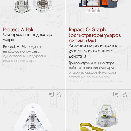
Protect-A-Pak
Impact-O-Graph
(регистраторы ударов
Одноразовый индикатор
удара
серии «M»)
Аналоговые регистраторы
Protect-A-Pak - один из
ударов многократного
наиболее популярных
действия
одноразовых, недорогих
индикаторов удара.
Три подпружиненных пера
Предоставляет визуальное
работают независимо друг
подтверждение возможного
от друга, каждое фиксирует
повреждения груза. Обычно
показания по одной оси -
крепится на упаковку и...
X, Y и Z. Каждое перо работает
под действием угловой
вибрации...