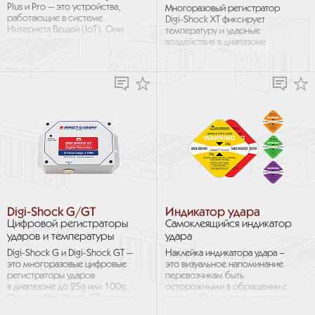
Plus и Pro — это устройства,
Многоразовый регистратор
работающие в системе
Digi-Shock XT фиксирует
Интернета Вещей (IoT). Они
температуру и ударные
передают статус
воздействия в диапазоне
отслеживаемого груза
до 25g или 100g.
в реальном времени...
Он применяется для
отслеживания условий
транспортировки...
Digi-Shock G/GT
Индикатор удара
Цифровой регистраторы
Самоклеящийся индикатор
ударов и температуры
удара
Digi-Shock G и Digi-Shock GT —
Наклейка индикатора удара –
это многоразовые цифровые
это визуальное напоминание
регистраторы ударов
перевозчикам быть
в диапазоне до 25g или 100g.
осторожными в обращении с
Отличие Digi-Shock GT состоит
грузом. Кроме того, это также
в способности помимо...
наглядная индикация факта