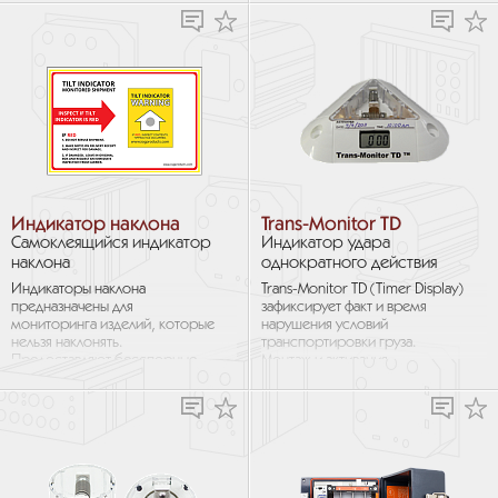
повреждения или
причинения...
Индикатор наклона
Trans-Monitor TD
Самоклеящийся индикатор
Индикатор удара
наклона
однократного действия
Индикаторы наклона
Trans-Monitor TD (Timer Display)
предназначены для
зафиксирует факт и время
мониторинга изделий, которые
нарушения условий
нельзя наклонять.
транспортировки груза.
Предоставляют бесспорные
Монтаж и активация
доказательства неправильного
осуществляются легко
обращения. Мотивируют на
и быстро. Когда сила удара...
бережное обращение...