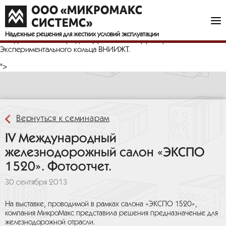
Компания «МикроМакс Системс» приняла участие
в IV Международном железнодорожном Салоне «ЭКСПО 1520»,
объединяющем производителей техники для железнодорожного
транспорта. Салон проходил с 11 по 14 сентября 2013 года
Надежные решения
для жестких условий эксплуатации
в подмосковном городе Щербинка на территории
Экспериментального кольца ВНИИЖТ.
">
Вернуться к семинарам
IV Международный
железнодорожный салон «ЭКСПО
1520». Фотоотчет.
30 сентября 2013
На выставке, проводимой в рамках салона «ЭКСПО 1520»,
компания МикроМакс представила решения предназначеные для
железнодорожной отрасли.