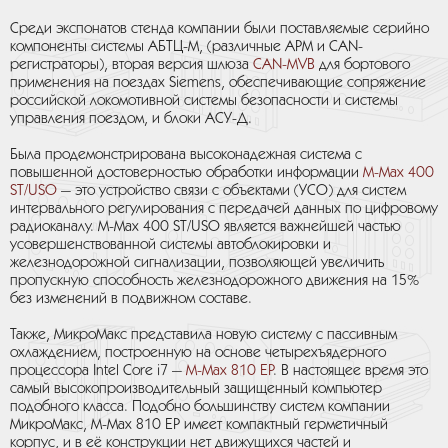
Среди экспонатов стенда компании были поставляемые серийно
компоненты системы АБТЦ-М, (различные АРМ и CAN-
регистраторы), вторая версия шлюза
CAN-MVB
для бортового
применения на поездах Siemens, обеспечивающие сопряжение
российской локомотивной системы безопасности и системы
управления поездом, и блоки АСУ-Д.
Была продемонстрирована высоконадежная система с
повышенной достоверностью обработки информации
M-Max 400
ST/USO
— это устройство связи с объектами (УСО) для систем
интервального регулирования с передачей данных по цифровому
радиоканалу. M-Max 400 ST/USO является важнейшей частью
усовершенствованной системы автоблокировки и
железнодорожной сигнализации, позволяющей увеличить
пропускную способность железнодорожного движения на 15%
без изменений в подвижном составе.
Также, МикроМакс представила новую систему с пассивным
охлаждением, построенную на основе четырехъядерного
процессора Intel Core i7 —
M-Max 810 EP
. В настоящее время это
самый высокопроизводительный защищенный компьютер
подобного класса. Подобно большинству систем компании
МикроМакс, M-Max 810 EP имеет компактный герметичный
корпус, и в её конструкции нет движущихся частей и