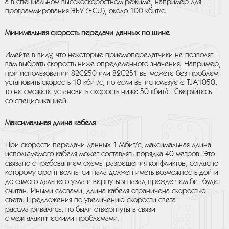
а в специальном высокоскоростном режиме, например для
программирования ЭБУ (ECU), около 100 кбит/с.
Минимальная скорость передачи данных по шине
Имейте в виду, что некоторые приемопередатчики не позволят
вам выбрать скорость ниже определенного значения. Например,
при использовании 82C250 или 82C251 вы можете без проблем
установить скорость 10 кбит/с, но если вы используете TJA1050,
то не сможете установить скорость ниже 50 кбит/с. Сверяйтесь
со спецификацией.
Максимальная длина кабеля
При скорости передачи данных 1 Мбит/с, максимальная длина
используемого кабеля может составлять порядка 40 метров. Это
связано с требованием схемы разрешения конфликтов, согласно
которому фронт волны сигнала должен иметь возможность дойти
до самого дальнего узла и вернуться назад прежде чем бит будет
считан. Иными словами, длина кабеля ограничена скоростью
света. Предложения по увеличению скорости света
рассматривались, но были отвергнуты в связи
с межгалактическими проблемами.