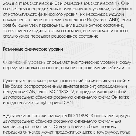
доминантное (логический 0) и рецессивное (логическая 1). Они
соответствуют определенным электрическим уровням, зависящим
от используемого физического уровня (их несколько). Модули
подключены к шине по схеме «монтажное И» (wired–AND): если
хотя бы один узел переводит шину в доминантное состояние,
то вся шина находится в этом состоянии, вне зависмости от того,
сколько узлов передают рецессивное состояние.
Различные физические уровни
Физический уровень
определяет электрические уровни и схему
передачи сигналов по шине, полное сопротивление кабеля и т.п.
Существует несколько различных версий физических уровней: •
Наиболее распространенным является вариант, определенный
стандартом CAN, часть ISO 11898–2, и представляющий собой
двухпроводную сбалансированную сигнальную схему. Он также
иногда называется high–speed CAN.
• Другая часть того же стандарта ISO 11898–3 описывает другую
двухпроводную сбалансированную сигнальную схему – для
менее скоростной шины. Она устойчива к сбоям, поэтому
передача сигналов может продолжаться даже в том случае, когда