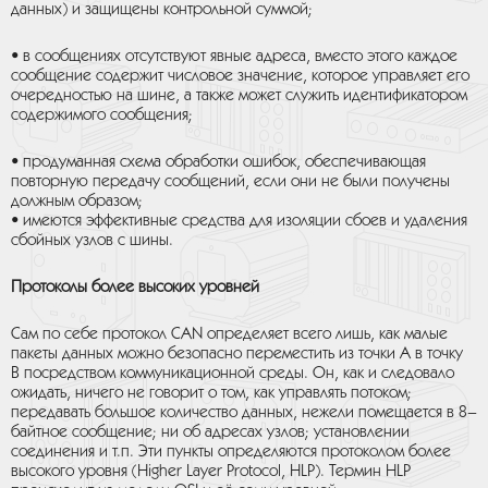
данных) и защищены контрольной суммой;
• в сообщениях отсутствуют явные адреса, вместо этого каждое
сообщение содержит числовое значение, которое управляет его
очередностью на шине, а также может служить идентификатором
содержимого сообщения;
• продуманная схема обработки ошибок, обеспечивающая
повторную передачу сообщений, если они не были получены
должным образом;
• имеются эффективные средства для изоляции сбоев и удаления
сбойных узлов с шины.
Протоколы более высоких уровней
Сам по себе протокол CAN определяет всего лишь, как малые
пакеты данных можно безопасно переместить из точки A в точку
B посредством коммуникационной среды. Он, как и следовало
ожидать, ничего не говорит о том, как управлять потоком;
передавать большое количество данных, нежели помещается в 8–
байтное сообщение; ни об адресах узлов; установлении
соединения и т.п. Эти пункты определяются протоколом более
высокого уровня (Higher Layer Protocol, HLP). Термин HLP