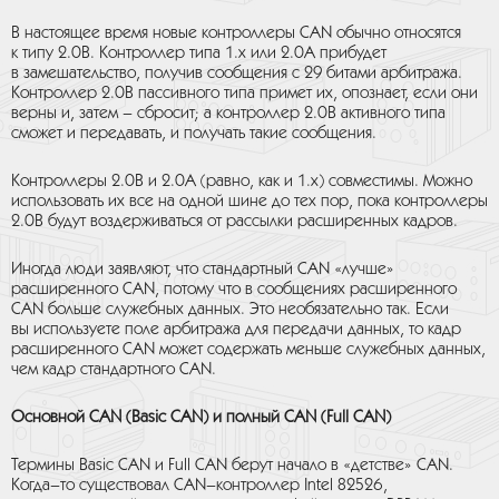
В настоящее время новые контроллеры CAN обычно относятся
к типу 2.0B. Контроллер типа 1.x или 2.0A прибудет
в замешательство, получив сообщения с 29 битами арбитража.
Контроллер 2.0B пассивного типа примет их, опознает, если они
верны и, затем – сбросит; a контроллер 2.0B активного типа
сможет и передавать, и получать такие сообщения.
Контроллеры 2.0B и 2.0A (равно, как и 1.x) совместимы. Можно
использовать их все на одной шине до тех пор, пока контроллеры
2.0B будут воздерживаться от рассылки расширенных кадров.
Иногда люди заявляют, что стандартный CAN «лучше»
расширенного CAN, потому что в сообщениях расширенного
CAN больше служебных данных. Это необязательно так. Если
вы используете поле арбитража для передачи данных, то кадр
расширенного CAN может содержать меньше служебных данных,
чем кадр стандартного CAN.
Основной CAN (Basic CAN) и полный CAN (Full CAN)
Термины Basic CAN и Full CAN берут начало в «детстве» CAN.
Когда–то существовал CAN–контроллер Intel 82526,