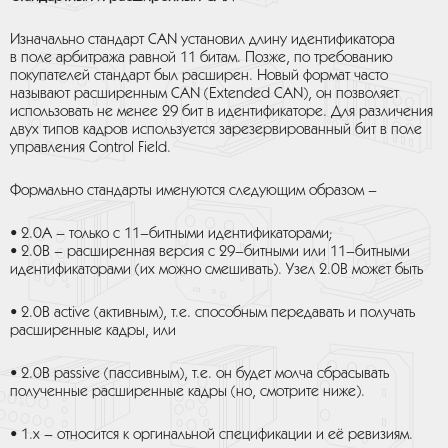
Изначально стандарт CAN установил длину идентификатора
в поле арбитража равной 11 битам. Позже, по требованию
покупателей стандарт был расширен. Новый формат часто
называют расширенным CAN (Extended CAN), он позволяет
использовать не менее 29 бит в идентификаторе. Для различения
двух типов кадров используется зарезервированный бит в поле
управления Control Field.
Формально стандарты именуются следующим образом –
• 2.0A – только с 11–битными идентификаторами;
• 2.0B – расширенная версия с 29–битными или 11–битными
идентификаторами (их можно смешивать). Узел 2.0B может быть
• 2.0B active (активным), т.е. способным передавать и получать
расширенные кадры, или
• 2.0B passive (пассивным), т.е. он будет молча сбрасывать
полученные расширенные кадры (но, смотрите ниже).
• 1.x – относится к оргинальной спецификации и её ревизиям.