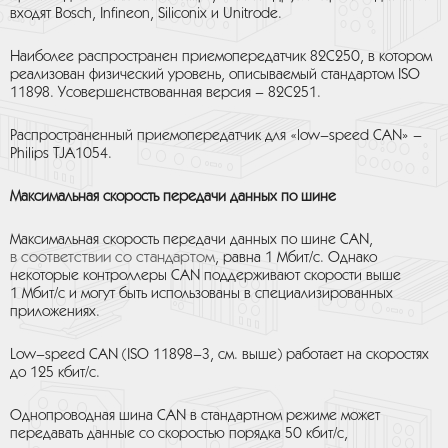
входят Bosch, Infineon, Siliconix и Unitrode.
Наиболее распространен приемопередатчик 82C250, в котором
реализован физический уровень, описываемый стандартом ISO
11898. Усовершенствованная версия – 82C251.
Распространенный приемопередатчик для «low–speed CAN» –
Philips TJA1054.
Максимальная скорость передачи данных по шине
Максимальная скорость передачи данных по шине CAN,
в соответствии со стандартом
, равна 1 Мбит/с. Однако
некоторые контроллеры CAN поддерживают скорости выше
1 Мбит/с и могут быть использованы в специализированных
приложениях.
Low–speed CAN (ISO 11898–3, см. выше) работает на скоростях
до 125 кбит/с.
Однопроводная шина CAN в стандартном режиме может
передавать данные со скоростью порядка 50 кбит/с,