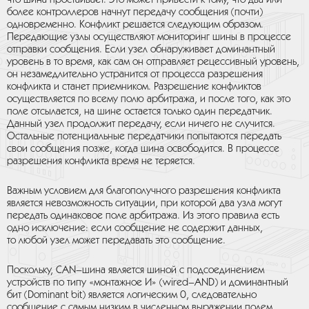
что шина простаивает. Это может привести к тому, что два или
более контроллеров начнут передачу сообщения (почти)
одновременно. Конфликт решается следующим образом.
Передающие узлы осуществляют мониторинг шины в процессе
отправки сообщения. Если узел обнаруживает доминантный
уровень в то время, как сам он отправляет рецессивный уровень,
он незамедлительно устранится от процесса разрешения
конфликта и станет приемником. Разрешение конфликтов
осуществляется по всему полю арбитража, и после того, как это
поле отсылается, на шине остается только один передатчик.
Данный узел продолжит передачу, если ничего не случится.
Остальные потенциальные передатчики попытаются передать
свои сообщения позже, когда шина освободится. В процессе
разрешения конфликта время не теряется.
Важным условием для благополучного разрешения конфликта
является невозможность ситуации, при которой два узла могут
передать одинаковое поле арбитража. Из этого правила есть
одно исключение: если сообщение не содержит данных,
то любой узел может передавать это сообщение.
Поскольку, CAN–шина является шиной с подсоединением
устройств по типу «монтажное И» (wired–AND) и доминантный
бит (Dominant bit) является логическим 0, следовательно
сообщение с самым низким в численном выражении полем