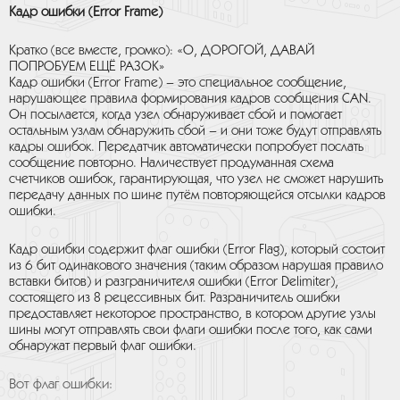
Кадр ошибки (Error Frame)
Кратко (все вместе, громко): «О, ДОРОГОЙ, ДАВАЙ
ПОПРОБУЕМ ЕЩЁ РАЗОК»
Кадр ошибки (Error Frame) – это специальное сообщение,
нарушающее правила формирования кадров сообщения CAN.
Он посылается, когда узел обнаруживает сбой и помогает
остальным узлам обнаружить сбой – и они тоже будут отправлять
кадры ошибок. Передатчик автоматически попробует послать
сообщение повторно. Наличествует продуманная схема
счетчиков ошибок, гарантирующая, что узел не сможет нарушить
передачу данных по шине путём повторяющейся отсылки кадров
ошибки.
Кадр ошибки содержит флаг ошибки (Error Flag), который состоит
из 6 бит одинакового значения (таким образом нарушая правило
вставки битов) и разграничителя ошибки (Error Delimiter),
состоящего из 8 рецессивных бит. Разраничитель ошибки
предоставляет некоторое пространство, в котором другие узлы
шины могут отправлять свои флаги ошибки после того, как сами
обнаружат первый флаг ошибки.
Вот флаг ошибки: