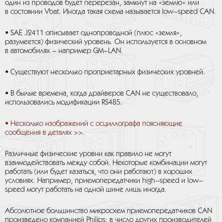
один из проводов будет перерезан, замкнут на «землю» или
в состоянии Vbat. Иногда такая схема называется low–speed CAN.
• SAE J2411 описывает однопроводной (плюс «земля»,
разумеется) физический уровень. Он используется в основном
в автомобилях – например GM–LAN.
• Существуют несколько проприетарных физических уровней.
• В былые времена, когда драйверов CAN не существовало,
использовались модификации RS485.
• Несколько изображений с осциллографа поясняющие
сообщения в деталях >>.
Различные физические уровни как правило не могут
взаимодействовать между собой. Некоторые комбинации могут
работать (или будет казаться, что они работают) в хороших
условиях. Например, приемопередатчики high–speed и low–
speed могут работать на одной шине лишь иногда.
Абсолютное большинство микросхем приемопередатчиков CAN
произведено компанией Philips; в число других производителей