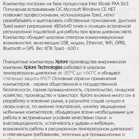
Компьютер построен на базе процессора Intel XScale PXA 263.
Популярная встраиваемая ОС Microsoft Windows CE.NET
позволяет профессионалам, использующим Tpad, легко
разрабатывать и адаптировать собственные приложения. Дисплей
Tpad имеет разрешение 480x640 точек и оснащен встроенной
регулируемой подсветкой для работы при ярком дневном свете.
Компьютер обладает широким спектром коммуникационных
возможностей, включающих USB, модем, Ethernet, WiFi, GPRS,
Bluetooth и GPS. Вес КПК Tpad - 600 г.
Планшетные компьютеры
Xplore
производства американской
компании
Xplore Technologies
работают в широком
-20°C до +60°С
температурном диапазоне от
и обладают
степенью защиты
IP
67!
Основные отрасли применения
компьютеров - охрана общественной и государственной
безопасности, горная промышленность, строительство, складское
хозяйство, производство и транспорт. Xplore вложила много сил в
разработку и освоение рынка, в результате создав лучшую в
своем классе, по мнению покупателей, линейку защищенных
мобильных компьютеров, обладающих всеми необходимыми для
работы в экстремальных условиях качествами (пыле- и
влагозащищенность, устойчивость к ударам и вибрации,
возможность работы в расширенном температурном диапазоне)
и отвечающим требованиям, типичным для промышленных и