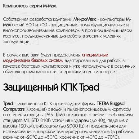
Компьютеры серии М-Мах.
Собственная разработка компании
МикроМакс
- компьютеры
М-
Мах
серий 600 и 700 - защищенные, полнофункциональные и
высокопроизводительные компьютеры в прочном алюминиевом
корпусе, предназначенные для работы в жестких условиях
эксплуатации.
В рамках выставки будут представлены
специальные
модификации базовых систем
, адаптированные для работы в
качестве бортовых компьютеров и уже используемые в различных
областях промышленности, энергетики и на транспорте.
Защищенный КПК Tpad
Tpad
- защищенный КПК производства фирмы
TETRA Rugged
Computers
(Франция) с водо- и пыленепроницаемым корпусом
со степенью защиты IP65.
Tpad
полностью отвечает требованиям
стандарта MIL-STD-810F: устойчив к ударам (до 40g, падение с
высоты 120 см), вибрациям (до 2000 Гц) и предназначен для
использования в широком температурном диапазоне (в рабочем
режиме от -20°C до +50°C, хранение от -40°C до +70°C).