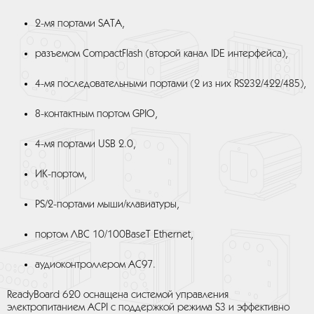
2-мя портами SATA,
разъемом CompactFlash (второй канал IDE интерфейса),
4-мя последовательными портами (2 из них RS232/422/485),
8-контактным портом GPIO,
4-мя портами USB 2.0,
ИК-портом,
PS/2-портами мыши/клавиатуры,
портом ЛВС 10/100BaseT Ethernet,
аудиоконтроллером AC97.
ReadyBoard 620 оснащена системой управления
электропитанием ACPI с поддержкой режима S3 и эффективно