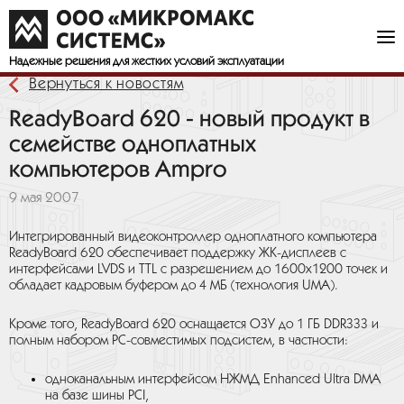
Надежные решения
для жестких условий эксплуатации
Вернуться к новостям
ReadyBoard 620 - новый продукт в
семействе одноплатных
компьютеров Ampro
9 мая 2007
Интегрированный видеоконтроллер одноплатного компьютера
ReadyBoard 620 обеспечивает поддержку ЖК-дисплеев с
интерфейсами LVDS и TTL с разрешением до 1600х1200 точек и
обладает кадровым буфером до 4 МБ (технология UMA).
Кроме того, ReadyBoard 620 оснащается ОЗУ до 1 ГБ DDR333 и
полным набором РС-совместимых подсистем, в частности:
одноканальным интерфейсом НЖМД Enhanced Ultra DMA
на базе шины PCI,