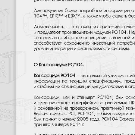
Для получения более подробной информации о с
104™, EPIC™ и EBX™, а также чтобы скачать бе
Долговечность — это один из критериев техн
и предлагают производители модулей PC/104. На
контроль и приборное оснащение, в военной 
способствует сохранению инвестиций потреби
уровни интеграции и расширяемости системы.
О Консорциуме PC/104.
Консорциум PC/104
— центральный узел для все
информации по текущим спецификациям, предл
и стабильных спецификаций для долговременного
Консорциум, как и стандарт PC/104, был осно
и электрического интерфейса встраиваемых ПК
и основанной на проверенной, практичной техно
Версия только с PCI, PCI-104, — была введена 
был принят в начале 2005 года. PCI/104-Expres
принято в январе 2014 г.