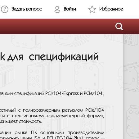
Задать вопрос
Войти
Избранное
k для спецификаций
визии спецификаций PCI/104-Express и PCIe/104,
естимый с полноразмерным разъемом PCIe/104
ты в стек используя комплементарный формат,
меньшает стоимость.
кации рынка ПК основными производителями
ременно шины ISA и PCI (PC/104-Plus), потом —