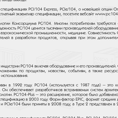
пецификациях PCI/104 Express, PCIe/104, о новейшей опции O
сплатный экземпляр спецификации, посетите вебсайт www.pc104.
ологии Консорциума PC/104. Многим потребителям требуются 
дежность PC/104 ценится тысячами производителей оборудования
и аэрокосмической промышленности, медицине. Совместимость 
телей в разработки продуктов, открывая при этом дополните
й индустрии PC/104 включая оборудование и его производителей.
ожениям по продуктам, новостям, событиям, а также ресурс
 использования.
ван в 1992 году. PC/104 (используется с 1987 года) — это 
. Он обеспечивает разработчиков встраиваемых систем архите
логии. PC/104-Plus — это расширение, которое было добавлено к
в спецификацию в 2003 году. Форм-фактор EPIC, формат средних
s и PCIe/104 были приняты в 2008 году, а Type 2 представлен 