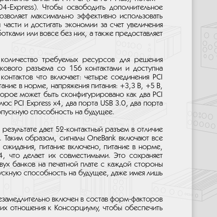
04-Express). Чтобы освободить дополнительное
позволяет максимально эффективно использовать
асти и достигать экономии за счет увеличения
ками или вовсе без них, а также предоставляет
количество требуемых ресурсов для решения
нкового разъема со 156 контактами и доступна
контактов что включает: четыре соединения PCI
тание в норме, напряжения питания: +3,3 В, +5 В,
торое может быть сконфигурировано как два PCI
люс PCI Express x4, два порта USB 3.0, два порта
ропускную способность на будущее.
 результате дает 52-контактный разъем в отличие
. Таким образом, сигналы OneBank включают все
е ожидания, питание включено, питание в норме,
4, что делает их совместимыми. Это сохраняет
вух банков на печатной плате с каждой стороны
пускную способность на будущее, даже имея лишь
езамедлительно включен в состав форм-факторов
их отношения к Консорциуму, чтобы обеспечить