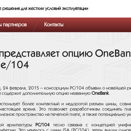
е решения
для жестких условий эксплуатации
ы партнеров
Контакты
представляет опцию OneBan
Ie/104
, 24 февраля, 2015 — консорциум PC/104 объявил о новейшей ре
рая содержит дополнительную опцию названную
OneBank
.
спользует более компактный и недорогой разъем шины, совм
настоящее время. Это позволяет разработчикам соединять пла
езное пространство на печатной плате, а также потенциально у
ой архитектуры
PC/104
тесно связана с концепцией унифи
ферии. Это началось с шины ISA (PC/104), затем вышли однов