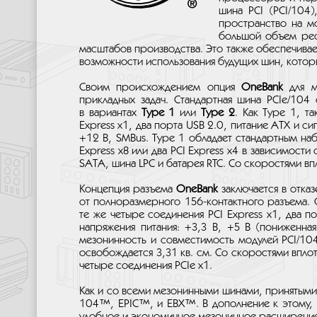
шина PCI (PCI/104)
пространство на мо
большой объем рес
масштабов производства. Это также обеспечивае
возможности использования будущих шин, которые
Своим происхождением опция
OneBank
для м
прикладных задач. Стандартная шина PCIe/104
в вариантах
Type 1
или
Type 2
. Как Type 1, т
Express x1, два порта USB 2.0, питание ATX и си
+12 В, SMBus. Type 1 обладает стандартным на
Express x8 или два PCI Express x4 в зависимости
SATA, шина LPC и батарея RTC. Со скоростями в
Концепция разъема
OneBank
заключается в отказ
от полноразмерного 156-контактного разъема. 
те же четыре соединения PCI Express x1, два п
напряжения питания: +3,3 В, +5 В (пониженна
мезонинность и совместимость модулей PCI/104
освобождается 3,31 кв. см. Со скоростями впло
четыре соединения PCIe x1.
Как и со всеми мезонинными шинами, принятыми
104™, EPIC™, и EBX™. В дополнение к этому, 
удобное и экономичное мезонинное расширение