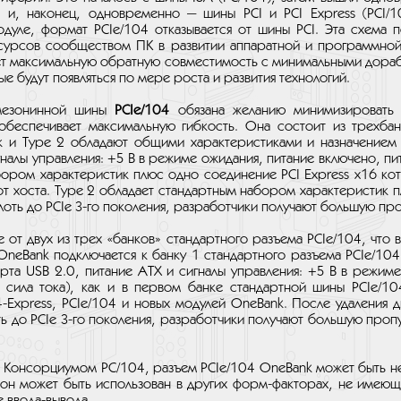
, и, наконец, одновременно — шины PCI и PCI Express (PCI/1
дуле, формат PCIe/104 отказывается от шины PCI. Эта схема 
урсов сообществом ПК в развитии аппаратной и программной ч
т максимальную обратную совместимость с минимальными доработ
 будут появляться по мере роста и развития технологий.
езонинной шины
PCIe/104
обязана желанию минимизировать 
 обеспечивает максимальную гибкость. Она состоит из трехба
ак и Type 2 обладают общими характеристиками и назначением 
гналы управления: +5 В в режиме ожидания, питание включено, пи
бором характеристик плюс одно соединение PCI Express x16 ко
 от хоста. Type 2 обладает стандартным набором характеристик п
плоть до PCIe 3-го поколения, разработчики получают большую п
е от двух из трех «банков» стандартного разъема PCIe/104, что в
OneBank подключается к банку 1 стандартного разъема PCIe/104
орта USB 2.0, питание ATX и сигналы управления: +5 В в режим
я сила тока), как и в первом банке стандартной шины PCIe/10
-Express, PCIe/104 и новых модулей OneBank. После удаления д
ть до PCIe 3-го поколения, разработчики получают большую про
 Консорциумом PC/104, разъем PCIe/104 OneBank может быть н
он может быть использован в других форм-факторах, не имеющ
 ввода-вывода.