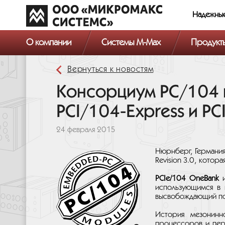
Надежны
О компании
Системы M-Max
Продукт
Вернуться к новостям
Консорциум PC/104 
PCI/104-Express и PC
24 февраля 2015
Нюрнберг, Германия
Revision 3.0, кото
PCIe/104 OneBank
и
использующимся в 
высвобождающий пол
История мезонинн
процессоров и пери