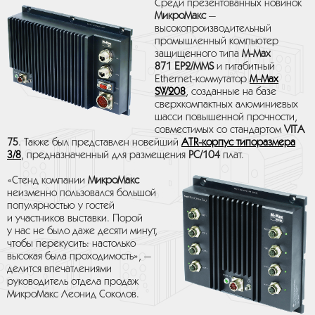
Среди презентованных новинок
МикроМакс
—
высокопроизводительный
промышленный компьютер
защищенного типа
M-Max
871 EP2/MMS
и гигабитный
Ethernet-коммутатор
M-Max
SW208
, созданные на базе
сверхкомпактных алюминиевых
шасси повышенной прочности,
совместимых со стандартом
VITA
75
. Также был представлен новейший
ATR-корпус типоразмера
3/8
, предназначенный для размещения
PC/104
плат.
«Стенд компании
МикроМакс
неизменно пользовался большой
популярностью у гостей
и участников выставки. Порой
у нас не было даже десяти минут,
чтобы перекусить: настолько
высокая была проходимость», —
делится впечатлениями
руководитель отдела продаж
МикроМакс Леонид Соколов.