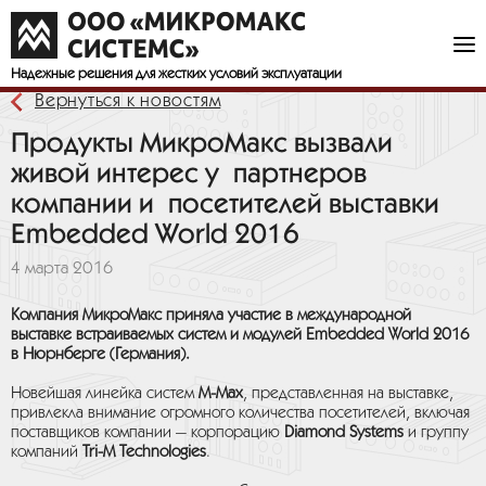
Надежные решения
для жестких условий эксплуатации
Вернуться к новостям
Продукты МикроМакс вызвали
живой интерес у партнеров
компании и посетителей выставки
Embedded World 2016
4 марта 2016
Компания МикроМакс приняла участие в международной
выставке встраиваемых систем и модулей Embedded World 2016
в Нюрнберге (Германия).
Новейшая линейка систем
M-Max
, представленная на выставке,
привлекла внимание огромного количества посетителей, включая
поставщиков компании — корпорацию
Diamond Systems
и группу
компаний
Tri-M Technologies
.