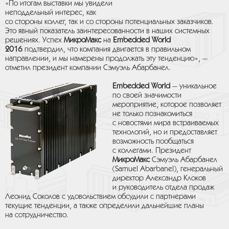
«По итогам выставки мы увидели
неподдельный интерес, как
со стороны коллег, так и со стороны потенциальных заказчиков.
Это явный показатель заинтересованности в наших системных
решениях. Успех
МикроМакс
на
Embedded World
2016
подтвердил, что компания двигается в правильном
направлении, и мы намерены продолжать эту тенденцию», —
отметил президент компании Сэмуэль Абарбанел.
Embedded World
— уникальное
по своей значимости
мероприятие, которое позволяет
не только познакомиться
с новостями мира встраиваемых
технологий, но и предоставляет
возможность пообщаться
с коллегами. Президент
МикроМакс
Сэмуэль Абарбанел
(Samuel Abarbanel), генеральный
директор Александр Клоков
и руководитель отдела продаж
Леонид Соколов с удовольствием обсудили с партнерами
текущие тенденции, а также определили дальнейшие планы
на сотрудничество.