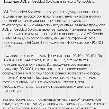
Продукция ADL Embedded Solutions в каталоге МикроМакс
ADL Embedded Solutions — это один из ведущих поставщиков
защищенных высокопроизводительных заказных встраиваемых
решений для эксплуатации в условиях экстремальных
температурных и механических воздействий. Линейка продуктов
ADL Embedded Solutions включает широкий диапазон изделий
от одноплатных компьютеров на базе процессоров AMD Geode
и Intel Atom до высокопроизводительных платформ на базе
процессоров Intel Core 4-го поколения в форм-факторах PC/104
и 3.5″.
Компания производит платы форм-факторов PC/104, PC/104-Plus,
PCI-104, PCI/104-Express, PCIe/104, 3.5″, а также платы
по индивидуальному заказу. Вся продукция соответствует
стандарту ISO 9001, изготавливается на современном
оборудовании и проходит всестороннее тестирование перед
отправкой заказчику. Тестированию подвергаются не только
готовые системы, но и их компоненты, включая, при
необходимости, тестирование в расширенном диапазоне
температур.
Все платформы могут поставляться как часть целой системы или
в виде отдельных плат. Дополнительные характеристики включают
защиту от ударов, вибрации, температуры и других жестких