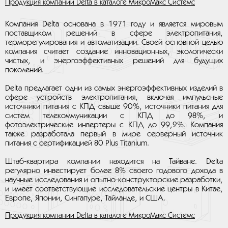
Продукция компании Delta в каталоге МикроМакс Системс
Компания Delta основана в 1971 году и является мировым
поставщиком решений в сфере электропитания,
терморегулирования и автоматизации. Своей основной целью
компания считает создание инновационных, экологически
чистых, и энергоэффективных решений для будущих
поколений.
Delta предлагает одни из самых энергоэффективных изделий в
сфере устройств электропитания, включая импульсные
источники питания с КПД свыше 90%, источники питания для
систем телекоммуникации с КПД до 98%, и
фотоэлектрические инвертеры с КПД до 99,2%. Компания
также разработала первый в мире серверный источник
питания с сертификацией 80 Plus Titanium.
Штаб-квартира компании находится на Тайване. Delta
регулярно инвестирует более 8% своего годового дохода в
научные исследования и опытно-конструкторские разработки,
и имеет соответствующие исследовательские центры в Китае,
Европе, Японии, Сингапуре, Тайланде, и США.
Продукция компании Delta в каталоге МикроМакс Системс