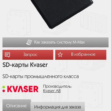
Как заказать систему М-Мах
В избранное
Запрос
SD-карты Kvaser
SD-карты промышленного класса
Производитель:
Kvaser AB
Описание
Информация для заказа