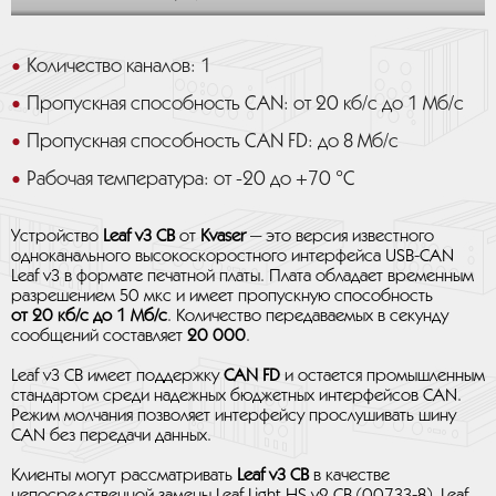
Количество каналов: 1
Пропускная способность CAN: от 20 кб/с до 1 Мб/с
Пропускная способность CAN FD: до 8 Мб/с
Рабочая температура: от -20 до +70 °C
Устройство
Leaf v3 CB
от
Kvaser
— это версия известного
одноканального высокоскоростного интерфейса USB-CAN
Leaf v3 в формате печатной платы. Плата обладает временным
разрешением 50 мкс и имеет пропускную способность
от 20 кб/с до 1 Мб/с
. Количество передаваемых в секунду
сообщений составляет
20 000
.
Leaf v3 CB имеет поддержку
CAN FD
и остается промышленным
стандартом среди надежных бюджетных интерфейсов CAN.
Режим молчания позволяет интерфейсу прослушивать шину
CAN без передачи данных.
Клиенты могут рассматривать
Leaf v3 CB
в качестве
непосредственной замены Leaf Light HS v2 CB (00733-8). Leaf