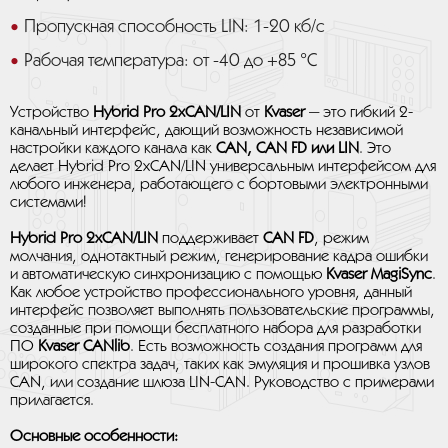
Пропускная способность LIN: 1-20 кб/с
Рабочая температура: от -40 до +85 °C
Устройство
Hybrid Pro 2xCAN/LIN
от
Kvaser
— это гибкий 2-
канальный интерфейс, дающий возможность независимой
настройки каждого канала как
CAN, CAN FD или LIN
. Это
делает Hybrid Pro 2xCAN/LIN универсальным интерфейсом для
любого инженера, работающего с бортовыми электронными
системами!
Hybrid Pro 2xCAN/LIN
поддерживает
CAN FD
, режим
молчания, однотактный режим, генерирование кадра ошибки
и автоматическую синхронизацию с помощью
Kvaser MagiSync
.
Как любое устройство профессионального уровня, данный
интерфейс позволяет выполнять пользовательские программы,
созданные при помощи бесплатного набора для разработки
ПО
Kvaser CANlib
. Есть возможность создания программ для
широкого спектра задач, таких как эмуляция и прошивка узлов
CAN, или создание шлюза LIN-CAN. Руководство с примерами
прилагается.
Основные особенности: