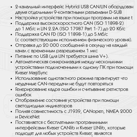
2-канальный интерфейс Hybrid USB CAN/LIN оборудован
двумя отдельными 9-контактными разъемами D-SUB
Настройка устройства при помощи программ на языке t
Поддержка высокоскоростного CAN (ISO 11898-2)
до 1 Мб/с и LIN 2.2A (ISO 17987 Part 1-7) до 20 Кб/с
Поддержка CAN FD (ISO 11898-1) до 5 Мб/с
(с соответствующим исполнением физического уровня).
Отправка до 20 000 сообщений в секунду на каждый
канал с временным разрешением 1 мкс
Питание по USB (для LIN требуется шина V+).
Автоматическая синхронизация между несколькими
устройствами подключенными к одному ПК при помощи
Kvaser MagiSync
Использование однотактного режима гарантирует что
неудачные CAN-передачи не будут повторяться
Генерирование кадра ошибки и считывание регистров
ошибок
Отображение состояния устройства при помощи
светодиодных индикаторов
Полная совместимость с J1939, CANopen, NMEA 2000
и DeviceNet
Поставляется с бесплатными программными
интерфейсами Kvaser CANlib и Kvaser LINlib, которые
подходят для любых устройств Kvaser, являются