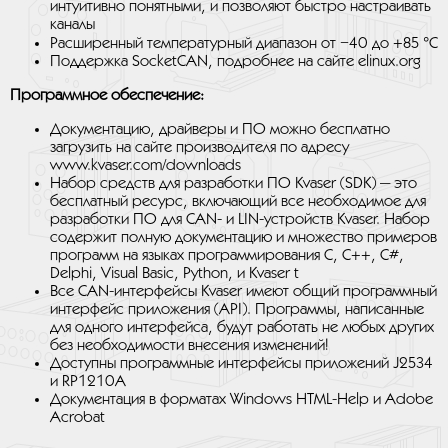
интуитивно понятными, и позволяют быстро настраивать
каналы
Расширенный температурный диапазон от −40 до +85 °C
Поддержка SocketCAN, подробнее на сайте elinux.org
Программное обеспечение:
Документацию, драйверы и ПО можно бесплатно
загрузить на сайте производителя по адресу
www.kvaser.com/downloads
Набор средств для разработки ПО Kvaser (SDK) — это
бесплатный ресурс, включающий все необходимое для
разработки ПО для CAN- и LIN-устройств Kvaser. Набор
содержит полную документацию и множество примеров
программ на языках программирования C, C++, C#,
Delphi, Visual Basic, Python, и Kvaser t
Все CAN-интерфейсы Kvaser имеют общий программный
интерфейс приложения (API). Программы, написанные
для одного интерфейса, будут работать не любых других
без необходимости внесения изменений!
Доступны программные интерфейсы приложений J2534
и RP1210A
Документация в форматах Windows HTML-Help и Adobe
Acrobat