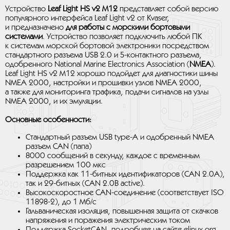
Устройство
Leaf Light HS v2 M12
представляет собой версию
популярного интерфейса Leaf Light v2 от Kvaser,
и предназначено
для работы с
морскими бортовыми
системами
. Устройство позволяет подключить любой ПК
к системам морской бортовой электроники посредством
стандартного разъема USB 2.0 и 5-контактного разъема,
одобренного National Marine Electronics Association (
NMEA
).
Leaf Light HS v2 M12 хорошо подойдет для диагностики шины
NMEA 2000, настройки и прошивки узлов NMEA 2000,
а также для мониторинга трафика, подачи сигналов на узлы
NMEA 2000, и их эмуляции.
Основные особенности:
Стандартный разъем USB type-A и одобренный NMEA
разъем CAN (папа)
8000 сообщений в секунду, каждое с временным
разрешением 100 мкс
Поддержка как 11-битных идентификаторов (CAN 2.0A),
так и 29-битных (CAN 2.0B active).
Высокоскоростное CAN-соединение (соответствует ISO
11898-2), до 1 Мб/с
Гальваническая изоляция, повышенная защита от скачков
напряжения и поражения электрическим током
Поддержка SocketCAN, подробнее на сайте elinux.org