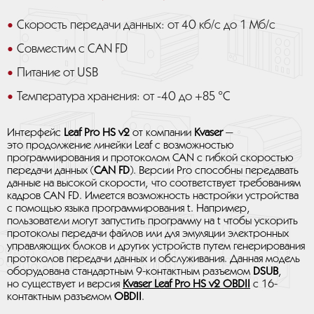
Скорость передачи данных: от 40 кб/с до 1 Мб/с
Совместим с CAN FD
Питание от USB
Температура хранения: от -40 до +85 °C
Интерфейс
Leaf Pro HS v2
от компании
Kvaser
—
это продолжение линейки Leaf с возможностью
программирования и протоколом CAN с гибкой скоростью
передачи данных (
CAN FD
). Версии Pro способны передавать
данные на высокой скорости, что соответствует требованиям
кадров CAN FD. Имеется возможность настройки устройства
с помощью языка программирования t. Например,
пользователи могут запустить программу на t чтобы ускорить
протоколы передачи файлов или для эмуляции электронных
управляющих блоков и других устройств путем генерирования
протоколов передачи данных и обслуживания. Данная модель
оборудована стандартным 9-контактным разъемом
DSUB
,
но существует и версия
Kvaser Leaf Pro HS v2 OBDII
с 16-
контактным разъемом
OBDII
.