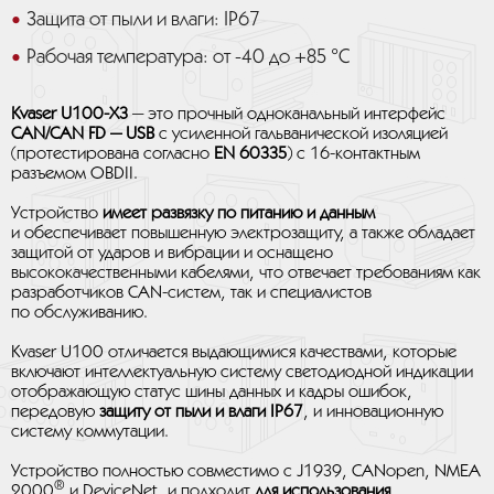
Защита от пыли и влаги: IP67
Рабочая температура: от -40 до +85 °C
Kvaser U100-X3
— это прочный одноканальный интерфейс
CAN/CAN FD — USB
с усиленной гальванической изоляцией
(протестирована согласно
EN 60335
) с 16-контактным
разъемом OBDII.
Устройство
имеет развязку по питанию и данным
и обеспечивает повышенную электрозащиту, а также обладает
защитой от ударов и вибрации и оснащено
высококачественными кабелями, что отвечает требованиям как
разработчиков CAN-систем, так и специалистов
по обслуживанию.
Kvaser U100 отличается выдающимися качествами, которые
включают интеллектуальную систему светодиодной индикации
отображающую статус шины данных и кадры ошибок,
передовую
защиту от пыли и влаги IP67
, и инновационную
систему коммутации.
Устройство полностью совместимо с J1939, CANopen, NMEA
®
2000
и DeviceNet, и подходит
для использования