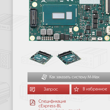
Как заказать систему М-Мах
В избранное
Запрос
Спецификация
cExpress-BL