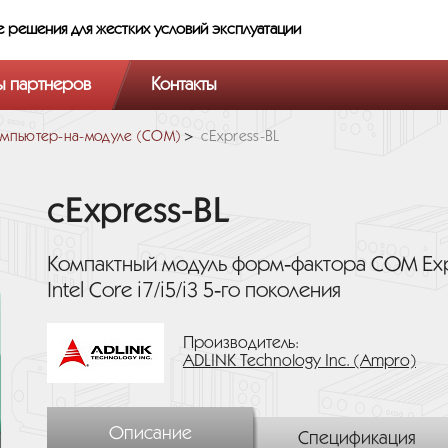
е решения
для жестких условий эксплуатации
ы партнеров
Контакты
мпьютер-на-модуле (COM)
cExpress-BL
cExpress-BL
Компактный модуль форм‑фактора COM Expr
Intel Core i7/i5/i3 5‑го поколения
Производитель:
ADLINK Technology Inc. (Ampro)
Описание
Спецификация