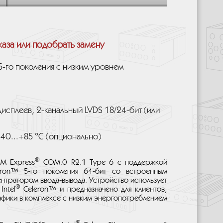
каза или подобрать замену
 5-го поколения с низким уровнем
дисплеев, 2-канальный LVDS 18/24-бит (или
40...+85 °C (опционально)
®
M Express
COM.0 R2.1 Type 6 с поддержкой
ron™ 5-го поколения 64-бит со встроенным
нтратором ввода-вывода. Устройство использует
®
Intel
Celeron™ и предназначено для клиентов,
афики в комплексе с низким энергопотреблением
®