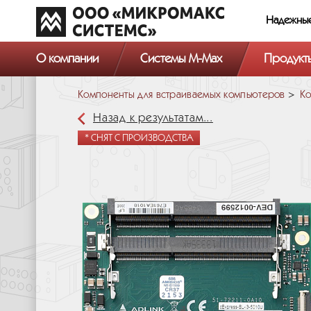
Надежны
О компании
Системы M-Max
Продукт
Компоненты для встраиваемых компьютеров
Ко
Назад к результатам...
* СНЯТ С ПРОИЗВОДСТВА