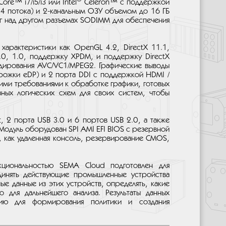
ore™ i7/i5/i3 или Intel
Celeron™ с поддержкой
, 4 потока) и 2-канальным ОЗУ объемом до 16 ГБ
г над другом разъемах SODIMM для обеспечения
е характеристики как OpenGL 4.2, DirectX 11.1,
.0, 1.0, поддержку XPDM, и поддержку DirectX
кодирования AVC/VC1/MPEG2. Графические выводы
орожки eDP) и 2 порта DDI с поддержкой HDMI /
окими требованиями к обработке графики, готовых
зных логических схем для своих систем, чтобы
t, 2 порта USB 3.0 и 6 портов USB 2.0, а также
 Модуль оборудован SPI AMI EFI BIOS с резервной
 как удаленная консоль, резервирование CMOS,
нкциональностью SEMA Cloud подготовлен для
динять действующие промышленные устройства
ые данные из этих устройств, определять, какие
о для дальнейшего анализа. Результаты данных
цию для формирования политики и создания