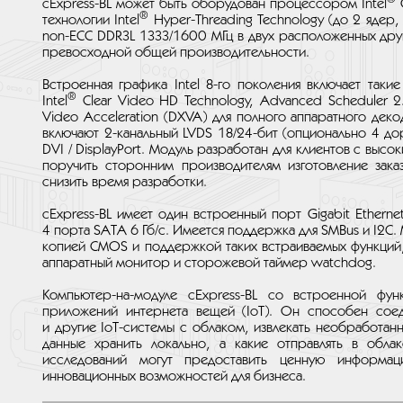
cExpress-BL может быть оборудован процессором Intel
C
®
технологии Intel
Hyper-Threading Technology (до 2 ядер
non-ECC DDR3L 1333/1600 МГц в двух расположенных дру
превосходной общей производительности.
Встроенная графика Intel 8-го поколения включает таки
®
Intel
Clear Video HD Technology, Advanced Scheduler 2
Video Acceleration (DXVA) для полного аппаратного де
включают 2-канальный LVDS 18/24-бит (опционально 4 д
DVI / DisplayPort. Модуль разработан для клиентов с выс
поручить сторонним производителям изготовление зака
снизить время разработки.
cExpress-BL имеет один встроенный порт Gigabit Etherne
4 порта SATA 6 Гб/с. Имеется поддержка для SMBus и I2C.
копией CMOS и поддержкой таких встраиваемых функций,
аппаратный монитор и сторожевой таймер watchdog.
Компьютер-на-модуле cExpress-BL со встроенной фу
приложений интернета вещей (IoT). Он способен сое
и другие IoT-системы с облаком, извлекать необработанн
данные хранить локально, а какие отправлять в облак
исследований могут предоставить ценную информа
инновационных возможностей для бизнеса.