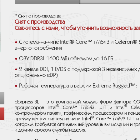
* Снят с производства
Снят с производства
Свяжитесь с нами, чтобы уточнить возможность за
Система-на-чипе Intel® Core™ i7/i5/i3 и Celeron®
энергопотребления
ОЗУ DDR3L 1600 МГц объемом до 16 ГБ
2 канала DDI, 1 LVDS с поддержкой 3 независимых 
опционально eDP)
Рабочая температура в версии Extreme Rugged™: -
cExpress-BL — это компактный модуль форм-фактора CO
®
®
процессоров Intel
Core™ i7/i5/i3, ULT и Intel
Cele
контроллером памяти, графическим процессором и конце
®
преимущества систем-на-чипе Intel
Core™ i7/i5/3 ULT и 
которым требуется оптимальный уровень вычислений и гр
и долгим сроком службы изделия.
®