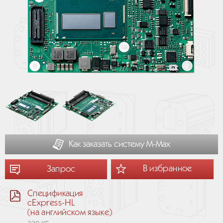
Как заказать систему М-Мах
В избранное
Запрос
Спецификация
cExpress-HL
(на английском языке)