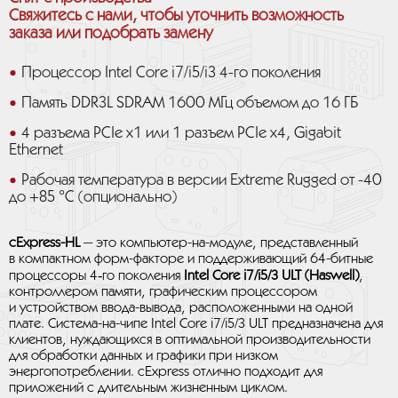
Свяжитесь с нами, чтобы уточнить возможность
заказа или подобрать замену
Процессор Intel Core i7/i5/i3 4-го поколения
Память DDR3L SDRAM 1600 МГц объемом до 16 ГБ
4 разъема PCIe x1 или 1 разъем PCIe x4, Gigabit
Ethernet
Рабочая температура в версии Extreme Rugged от -40
до +85 °C (опционально)
cExpress-HL
— это компьютер-на-модуле, представленный
в компактном форм-факторе и поддерживающий 64-битные
процессоры 4‑го поколения
Intel Core i7/i5/3 ULT (Haswell)
,
контроллером памяти, графическим процессором
и устройством ввода-вывода, расположенными на одной
плате. Система-на-чипе Intel Core i7/i5/3 ULT предназначена для
клиентов, нуждающихся в оптимальной производительности
для обработки данных и графики при низком
энергопотреблении. cExpress отлично подходит для
приложений с длительным жизненным циклом.