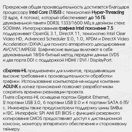
Прекрасная общая производительность достигается благодаря
процессору
Intel Core i7/i5/i3
с технологией
Hyper-Threading
(2 ядра, 4 потока), который обеспечивает
до 16 ГБ
двухканальной памяти DDR3L 1333/1600 МГц в двойном стеке
SODIMM. Интегрированная
графика Intel поколения 7.5
поддерживает OpenGL 3.1, DirectX 11, технологию Intel Clear
Video HD, Advanced Scheduler 2.0, 1.0, XPDM и DirectX Video
Acceleration (DXVA) для полного аппаратного декодирования
AVC/VC1/MPEG2. Графические выходы включают в себя
двухканальный 18/24-битный метод передачи данных LVDS
и два порта DDI с поддержкой HDMI / DVI / DisplayPort.
cExpress-HL
предназначен для клиентов, предъявляющих
высокие требования к производительности обработки
графики. Использование компьютера-на-модуле компании
ADLINK
в логике приложений позволяет разработчикам
сократить времени реализации проекта.
Плата cExpress-HL оснащена портом Gigabit Ethernet,
2 портами USB 3.0, 6 портами USB 2.0 и 4 портами SATA 6 Гб/
с. Инженеры также предусмотрели поддержку шины SMBus
и I2C. Интерфейс SPI AMI EFI BIOS с функцией резервного
копирования CMOS предоставляет доступ к дистанционной
консоли, монитору аппаратного обеспечения и сторожевому
таймеру.