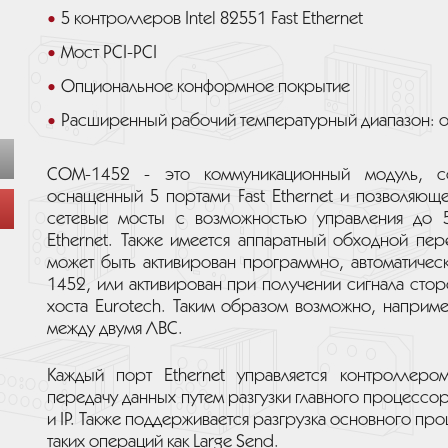
5 контроллеров Intel 82551 Fast Ethernet
Мост PCI-PCI
Опциональное конформное покрытие
Расширенный рабочий температурный диапазон: о
COM-1452 - это коммуникационный модуль, со
оснащенный 5 портами Fast Ethernet и позволяющ
сетевые мосты с возможностью управления до
Ethernet. Также имеется аппаратный обходной пе
может быть активирован программно, автоматичес
1452, или активирован при получении сигнала сто
хоста Eurotech. Таким образом возможно, наприм
между двумя ЛВС.
Каждый порт Ethernet управляется контроллеро
передачу данных путем разгузки главного процессо
и IP. Также поддерживается разгрузка основного про
таких операций как Large Send.