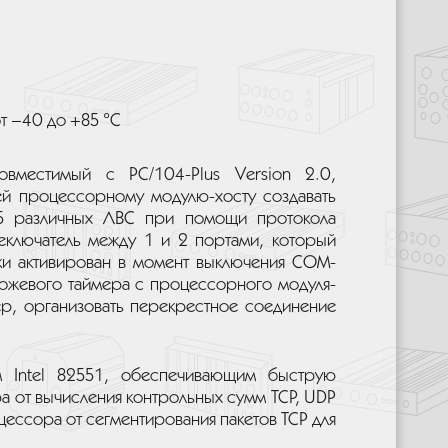
т –40 до +85 °С
вместимый с PC/104-Plus Version 2.0,
ей процессорному модулю-хосту создавать
 5 различных ЛВС при помощи протокола
реключатель между 1 и 2 портами, который
ки активирован в момент выключения COM-
рожевого таймера с процессорного модуля-
ер, организовать перекрестное соединение
м Intel 82551, обеспечивающим быструю
ра от вычисления контрольных сумм TCP, UDP
цессора от сегментирования пакетов TCP для